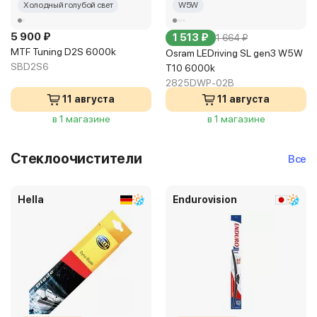
Холодный голубой свет
W5W
5 900 ₽
1 513 ₽
1 664 ₽
MTF Tuning D2S 6000k
Osram LEDriving SL gen3 W5W
SBD2S6
T10 6000k
2825DWP-02B
11 августа
11 августа
в 1 магазине
в 1 магазине
Стеклоочистители
Все
Hella
Endurovision