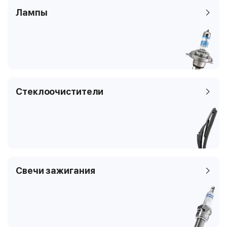
Лампы
R199
5.4
2004.04 -
460 кВТ / 626 л.с
5439 см3
Стеклоочистители
бензин
8
3
купе
199.376, R199
Свечи зажигания