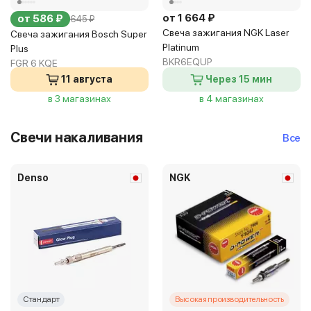
от 1 664 ₽
от 586 ₽
645 ₽
Свеча зажигания NGK Laser
Свеча зажигания Bosch Super
Platinum
Plus
BKR6EQUP
FGR 6 KQE
11 августа
Через 15 мин
в 3 магазинах
в 4 магазинах
Свечи накаливания
Все
Denso
NGK
Стандарт
Высокая производительность