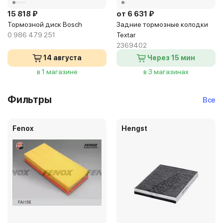
15 818 ₽
от 6 631 ₽
Тормозной диск Bosch
Задние тормозные колодки
0 986 479 251
Textar
2369402
14 августа
Через 15 мин
в 1 магазине
в 3 магазинах
Фильтры
Все
Fenox
Hengst