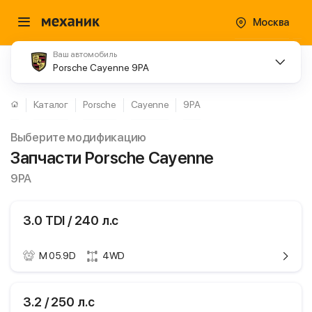
Москва
Ваш автомобиль
Porsche Cayenne 9PA
Каталог
Porsche
Cayenne
9PA
Выберите модификацию
Запчасти Porsche Cayenne
9PA
3.0 TDI / 240 л.с
M 05.9D
4WD
ики
Porsche Cayenne
3.2 / 250 л.с