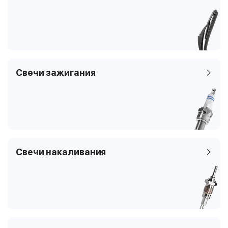
8
4
SUV
9PA
Свечи зажигания
Свечи накаливания