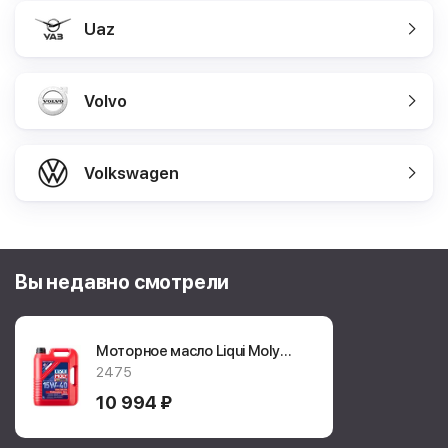
Uaz
Volvo
Volkswagen
Вы недавно смотрели
Моторное масло Liqui Moly
LKW Leichtlauf & Touring 15W-
2475
40 5л.
2475
10 994 ₽