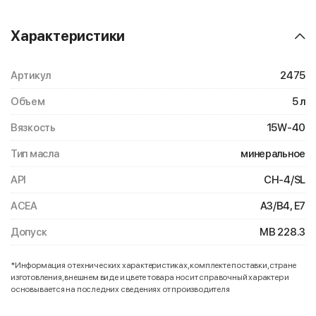
Характеристики
Артикул
2475
Объем
5 л
Вязкость
15W-40
Тип масла
минеральное
API
CH-4/SL
ACEA
A3/B4, E7
Допуск
MB 228.3
*Информация о технических характеристиках, комплекте поставки, стране
изготовления, внешнем виде и цвете товара носит справочный характер и
основывается на последних сведениях от производителя