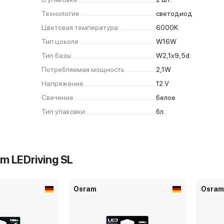
Технология
светодиод
Цветовая температура
6000K
Тип цоколя
W16W
Тип базы
W2,1x9,5d
Потребляемая мощность
2,1W
Напряжение
12 V
Свечение
белое
Тип упаковки
бл.
m LEDriving SL
Osram
Osram