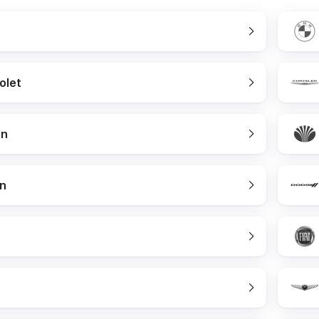
olet
en
n