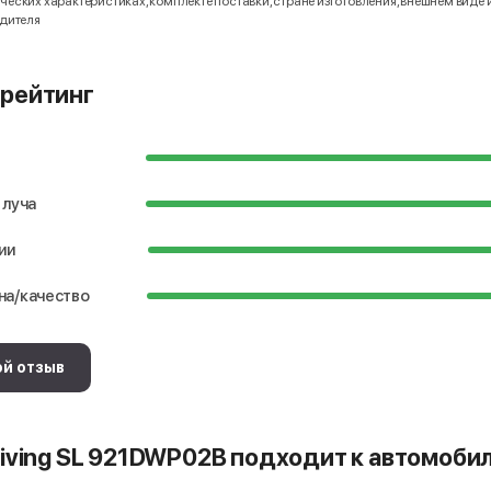
еских характеристиках, комплекте поставки, стране изготовления, внешнем виде 
одителя
рейтинг
 луча
ии
на/качество
ой отзыв
iving SL 921DWP02B подходит к автомоби