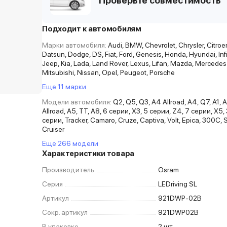
Проверьте совместимость
Подходит к автомобилям
Марки автомобиля:
Audi, BMW, Chevrolet, Chrysler, Citro
Datsun, Dodge, DS, Fiat, Ford, Genesis, Honda, Hyundai, Infin
Jeep, Kia, Lada, Land Rover, Lexus, Lifan, Mazda, Mercedes
Mitsubishi, Nissan, Opel, Peugeot, Porsche
Еще 11 марки
Модели автомобиля:
Q2, Q5, Q3, A4 Allroad, A4, Q7, A1, 
Allroad, A5, TT, A8, 6 серии, X3, 5 серии, Z4, 7 серии, X5, 
серии, Tracker, Camaro, Cruze, Captiva, Volt, Epica, 300C, 
Cruiser
Еще 266 модели
Характеристики товара
Производитель
Osram
Серия
LEDriving SL
Артикул
921DWP-02B
Сокр. артикул
921DWP02B
В упаковке
2 шт.