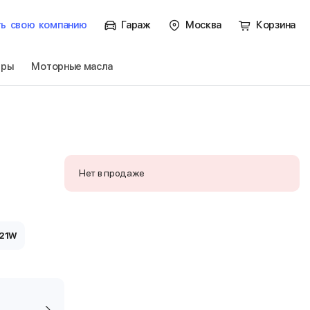
ть
свою
компанию
Гараж
Москва
Корзина
тры
Моторные масла
Нет в продаже
21W