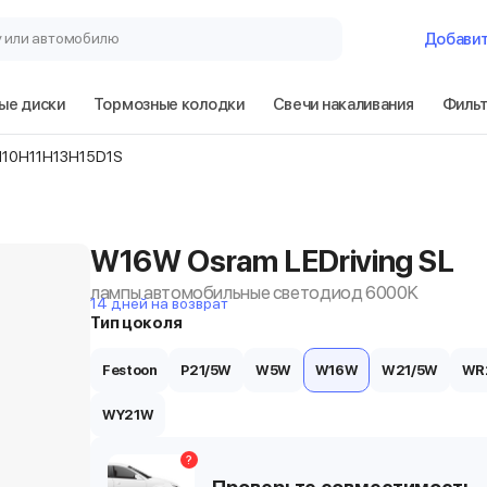
у или автомобилю
Добави
ые диски
Тормозные колодки
Свечи накаливания
Филь
H10
H11
H13
H15
D1S
W16W Osram LEDriving SL
лампы автомобильные светодиод 6000K
14 дней на возврат
Тип цоколя
Festoon
P21/5W
W5W
W16W
W21/5W
WR
WY21W
?