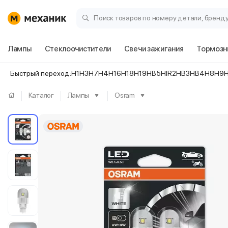
Поиск товаров по номеру детали, бренд
Лампы
Стеклоочистители
Свечи зажигания
Тормозн
Быстрый переход:
H1
H3
H7
H4
H16
H18
H19
HB5
HIR2
HB3
HB4
H8
H9
Каталог
Лампы
Osram