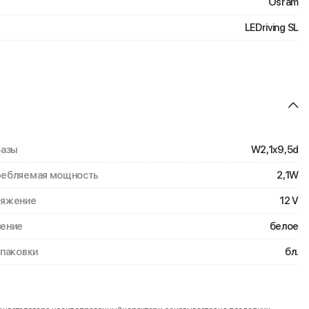
Osram
LEDriving SL
базы
W2,1x9,5d
ебляемая мощность
2,1W
ряжение
12 V
ение
белое
упаковки
бл.