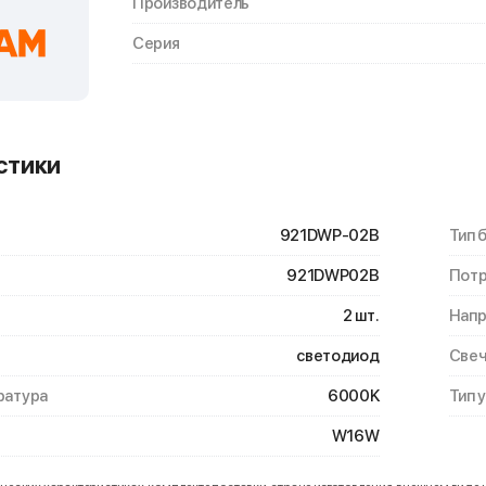
Производитель
Серия
стики
921DWP-02B
Тип 
921DWP02B
Потр
2 шт.
Нап
светодиод
Свеч
ратура
6000K
Тип 
W16W