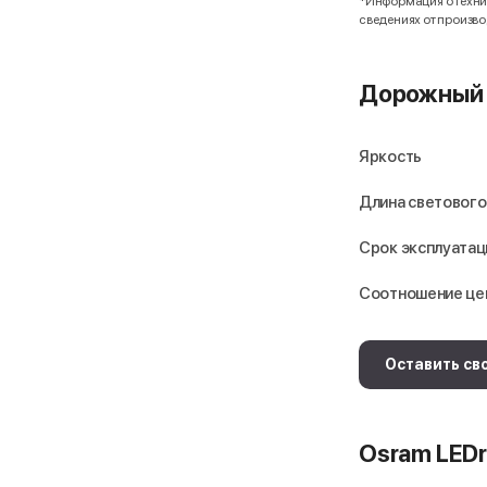
*Информация о технич
сведениях от произв
Дорожный 
Яркость
Длина светового
Срок эксплуатац
Соотношение це
Оставить св
Osram LEDr