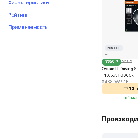
Характеристики
Рейтинг
Применяемость
Festoon
786 ₽
865 ₽
Osram LEDriving S
T10,5x31 6000k
6438DWP-1BL
14 
в 1 ма
Производи