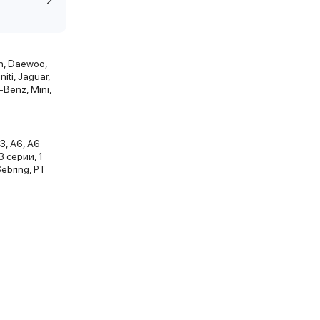
en, Daewoo,
iti, Jaguar,
-Benz, Mini,
A3, A6, A6
3 серии, 1
Sebring, PT