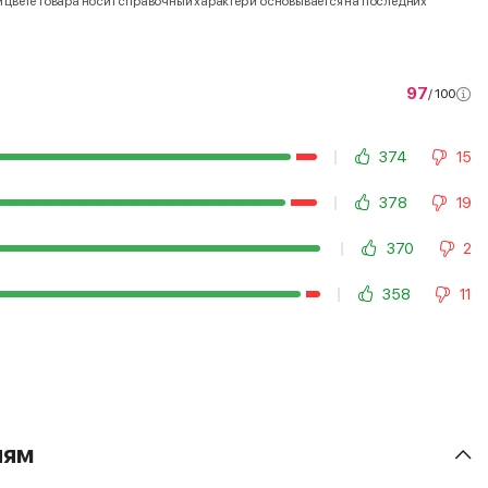
и цвете товара носит справочный характер и основывается на последних
97
/ 100
374
15
378
19
370
2
358
11
лям