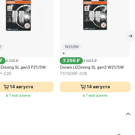
W
W21/5W
₽
3 266 ₽
3 158 ₽
3 593 ₽
Driving SL gen3 P21/5W
Osram LEDriving SL gen3 W21/5W
P-02B
7515DRP-02B
14 августа
14 августа
в 1 магазине
в 1 магазине