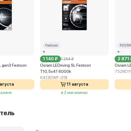
Festoon
P21/5
1 140 ₽
2 871 
1 254 ₽
L gen3 Festoon
Osram LEDriving SL Festoon
Osram LE
T10,5x41 6000k
7528DY
6413DWP-01B
августа
11 августа
газине
в 2 магазинах
тель