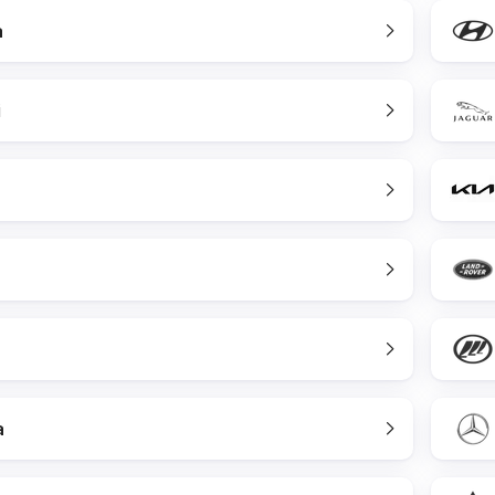
a
i
a