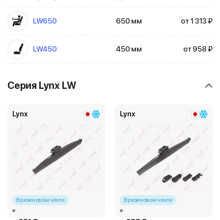
LW650
650 мм
от 1 313 ₽
LW450
450 мм
от 958 ₽
Серия Lynx LW
Lynx
Lynx
В резиновом чехле
В резиновом чехле