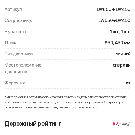
Артикул
LW650 + LW450
Сокр. артикул
LW650+LW450
В упаковке
1 шт., 1 шт.
Длина
650, 450 мм
Тип дворника
зимний
Местоположение
спереди
дворников
Форсунка
Нет
*Информация о технических характеристиках, комплекте поставки, стране
изготовления, внешнем виде и цвете товара носит справочный характер и
основывается на последних сведениях от производителя
Дорожный рейтинг
67
/ 100