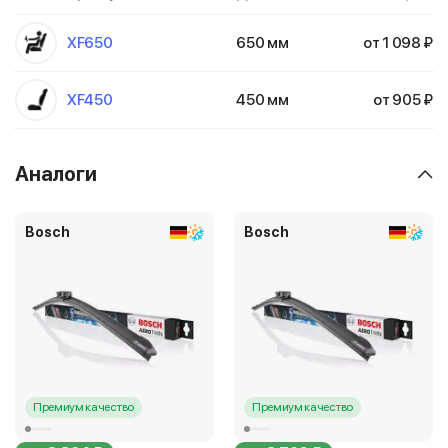
XF650
650 мм
от 1 098 ₽
XF450
450 мм
от 905 ₽
Аналоги
Bosch
Bosch
Премиум качество
Премиум качество