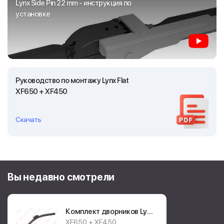
Lynx Side Pin 22 mm - инструкция по
установке
Руководство по монтажу Lynx Flat
XF650 + XF450
Скачать
Вы недавно смотрели
Комплект дворников Lynx
+ Lynx Flat + Flat
XF650 + XF450
(XF650 +