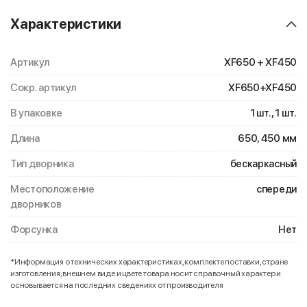
Характеристики
Артикул
XF650 + XF450
Сокр. артикул
XF650+XF450
В упаковке
1 шт., 1 шт.
Длина
650, 450 мм
Тип дворника
бескаркасный
Местоположение
спереди
дворников
Форсунка
Нет
*Информация о технических характеристиках, комплекте поставки, стране
изготовления, внешнем виде и цвете товара носит справочный характер и
основывается на последних сведениях от производителя