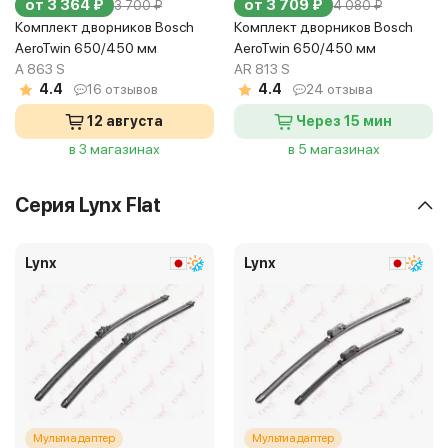
от 3 364 ₽
от 3 709 ₽
3 700 ₽
4 080 ₽
Комплект дворников Bosch
Комплект дворников Bosch
AeroTwin 650/450 мм
AeroTwin 650/450 мм
A 863 S
AR 813 S
4.4
16 отзывов
4.4
24 отзыва
12 августа
Через 15 мин
в 3 магазинах
в 5 магазинах
Серия Lynx Flat
Lynx
Lynx
Мультиадаптер
Мультиадаптер