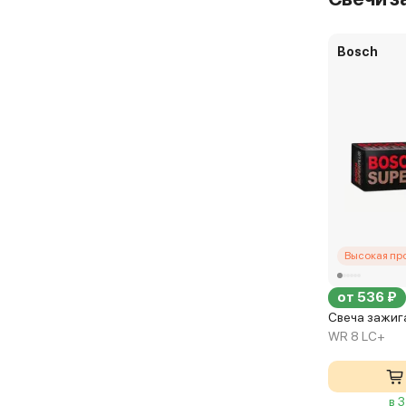
Bosch
Высокая пр
от 536 ₽
Свеча зажига
WR 8 LC+
в 