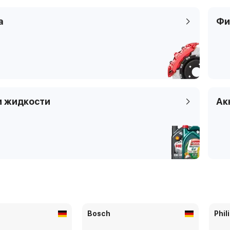
а
Фи
и жидкости
Ак
Bosch
Phil