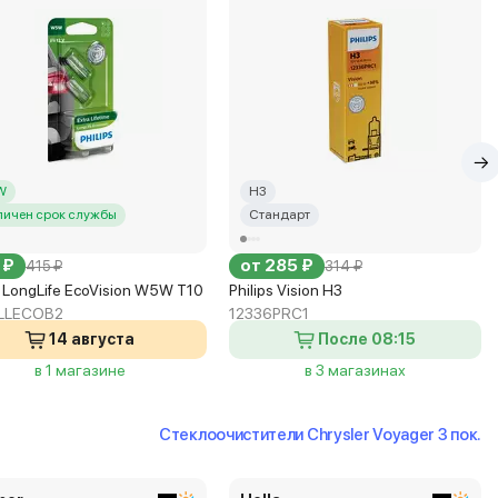
W
H3
личен срок службы
Стандарт
 ₽
от 285 ₽
415 ₽
314 ₽
s LongLife EcoVision W5W T10
Philips Vision H3
LLECOB2
12336PRC1
14 августа
После 08:15
в 1 магазине
в 3 магазинах
Стеклоочистители Chrysler Voyager 3 пок.