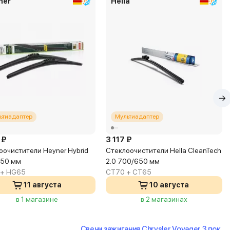
ner
Hella
ьтиадаптер
Мультиадаптер
 ₽
3 117 ₽
оочистители Heyner Hybrid
Стеклоочистители Hella CleanTech
650 мм
2.0 700/650 мм
 + HG65
CT70 + CT65
11 августа
10 августа
в 1 магазине
в 2 магазинах
Свечи зажигания Chrysler Voyager 3 пок.