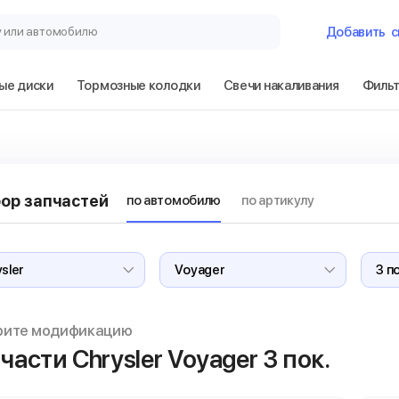
у или автомобилю
Добавить
с
ые диски
Тормозные колодки
Свечи накаливания
Филь
Гараж
Chrysler Voyager
ор запчастей
по автомобилю
по артикулу
Сбросить
рите модификацию
части Chrysler Voyager
3 пок.