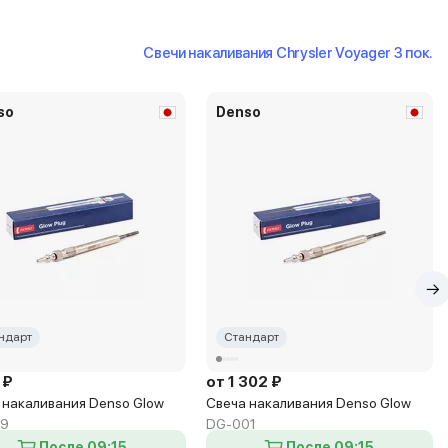
Свечи накаливания Chrysler Voyager 3 пок.
so
Denso
ндарт
Стандарт
 ₽
от 1 302 ₽
 накаливания Denso Glow
Свеча накаливания Denso Glow
09
DG-001
После 09:15
После 09:15