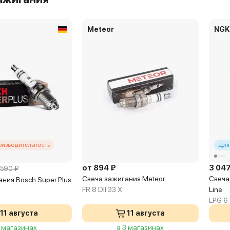
Meteor
NGK
оизводительность
Для
от 894 ₽
3 047
590 ₽
Свеча зажигания Meteor
Свеча
ния Bosch Super Plus
FR 8 DII 33 X
Line
LPG 6
11 августа
11 августа
3 магазинах
в 3 магазинах