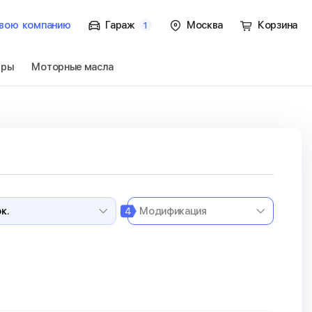
вою
компанию
Гараж
Москва
Корзина
1
тры
Моторные масла
 3 пок.
Перейти
4