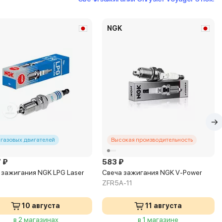
NGK
 газовых двигателей
Высокая производительность
 ₽
583 ₽
 зажигания NGK LPG Laser
Свеча зажигания NGK V-Power
ZFR5A-11
10 августа
11 августа
в 2 магазинах
в 1 магазине