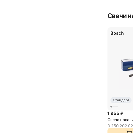
Свечи н
Bosch
Стандарт
1 955 ₽
Свеча накал
0 250 202 0