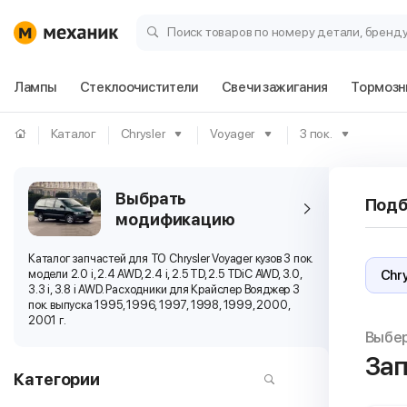
Поиск товаров по номеру детали, бренд
Лампы
Стеклоочистители
Свечи зажигания
Тормозн
Каталог
Chrysler
Voyager
3 пок.
Выбрать
Подб
модификацию
Каталог запчастей для ТО Chrysler Voyager кузов 3 пок.
модели 2.0 i, 2.4 AWD, 2.4 i, 2.5 TD, 2.5 TDiC AWD, 3.0,
3.3 i, 3.8 i AWD. Расходники для Крайслер Вояджер 3
пок. выпуска 1995, 1996, 1997, 1998, 1999, 2000,
2001 г.
Выбе
Зап
Категории