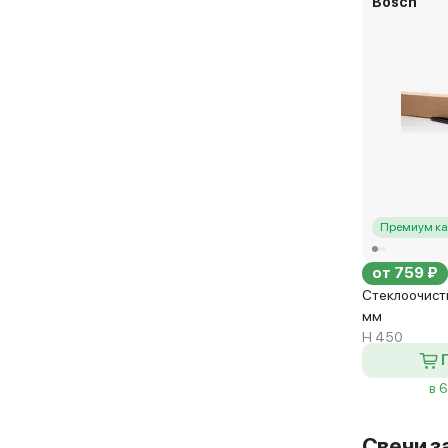
Bosch
Премиум ка
от 759 ₽
Стеклоочист
мм
H 450
в 
Свечи з