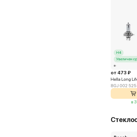
H4
Увеличен с
от 473 ₽
Hella Long Li
8GJ 002 525
в 
Стекло