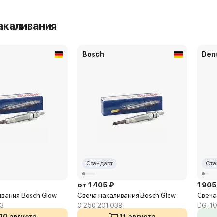
акаливания
Bosch
Den
Стандарт
Ста
от 1 405 ₽
1 905
ивания Bosch Glow
Свеча накаливания Bosch Glow
Свеча
23
0 250 201 039
DG-1
10 августа
11 августа