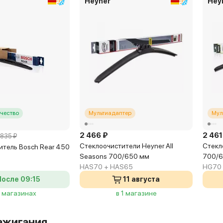
Heyner
Hey
чество
Мультиадаптер
Мул
2 466 ₽
2 461
835 ₽
Стеклоочистители Heyner All
Стекл
итель Bosch Rear 450
Seasons 700/650 мм
700/
HAS70 + HAS65
HG70
После 09:15
11 августа
6 магазинах
в 1 магазине
ажигания