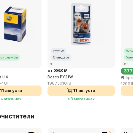
PY21W
W5
рок службы
Стандарт
Уве
от 368 ₽
377
fe H4
Bosch PY21W
Philip
-481
1987301018
12961
11 августа
11 августа
3 магазинах
в 3 магазинах
очистители