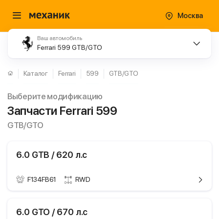
Москва
Ваш автомобиль
Ferrari 599 GTB/GTO
Каталог
Ferrari
599
GTB/GTO
Выберите модификацию
Запчасти Ferrari 599
GTB/GTO
6.0 GTB / 620 л.с
F134FB61
RWD
ики
Ferrari 599
6.0 GTO / 670 л.с