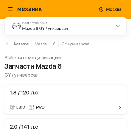
Москва
Ваш автомобиль
Mazda 6 GY / универсал
Каталог
Mazda
6
GY / универсал
Выберите модификацию
Запчасти Mazda 6
GY / универсал
1.8 / 120 л.с
L813
FWD
ики
Mazda 6
2.0 / 141 л.с