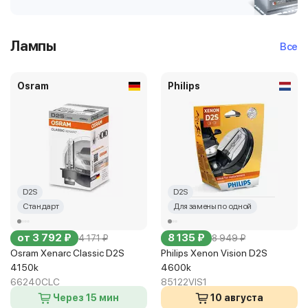
Лампы
Все
Osram
Philips
D2S
D2S
Стандарт
Для замены по одной
от 3 792 ₽
8 135 ₽
4 171 ₽
8 949 ₽
Osram Xenarc Classic D2S
Philips Xenon Vision D2S
4150k
4600k
66240CLC
85122VIS1
Через 15 мин
10 августа