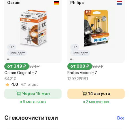
Osram
Philips
H7
H7
Стандарт
Стандарт
от 349 ₽
от 900 ₽
384 ₽
990 ₽
Osram Original H7
Philips Vision H7
64210
12972PRB1
4.0
1 отзыв
Через 15 мин
14 августа
в 9 магазинах
в 2 магазинах
Стеклоочистители
Все