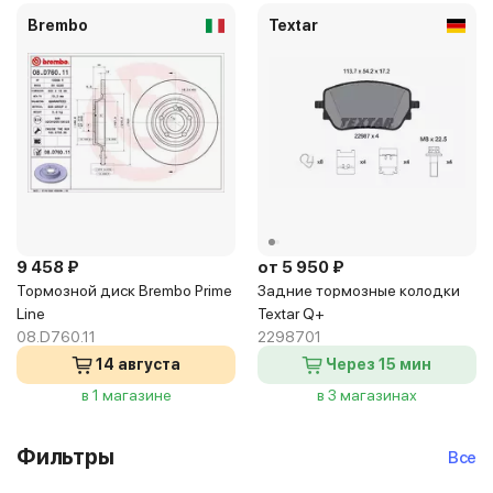
Brembo
Textar
9 458 ₽
от 5 950 ₽
Тормозной диск Brembo Prime
Задние тормозные колодки
Line
Textar Q+
08.D760.11
2298701
14 августа
Через 15 мин
в 1 магазине
в 3 магазинах
Фильтры
Все