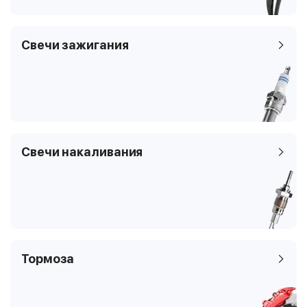
4
Наклонная задняя
часть
Свечи зажигания
247.086, W247
Свечи накаливания
Тормоза