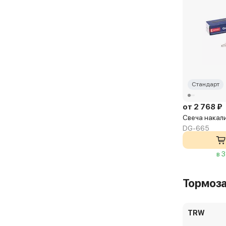
Стандарт
от 2 768 ₽
Свеча накал
DG-665
в 
Тормоз
TRW