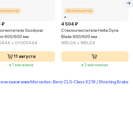
ьтиадаптер
Мультиадаптер
 ₽
4 504 ₽
оочистители Goodyear
Стеклоочистители Hella Dyna
um 600/600 мм
Blade 600/600 мм
0444 + GY000444
WBU24 + WBU24
11 августа
в 1 магазине
в 2 магазинах
ечи зажигания Mercedes-Benz CLS-Class X218 / Shooting Brake