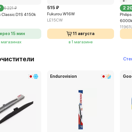
515 ₽
₽
2 20
6 221 ₽
Fukurou W16W
 Classic D1S 4150k
Philip
LE15CW
6000
1196
ерез 15 мин
11 августа
7 магазинах
в 1 магазине
очистители
Стек
Endurovision
Goo