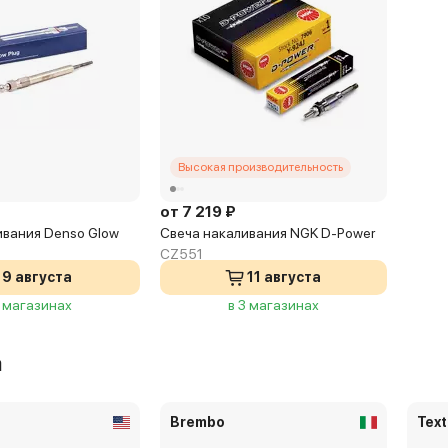
Высокая производительность
от 7 219 ₽
ивания Denso Glow
Свеча накаливания NGK D-Power
CZ551
9 августа
11 августа
3 магазинах
в 3 магазинах
а
Brembo
Text