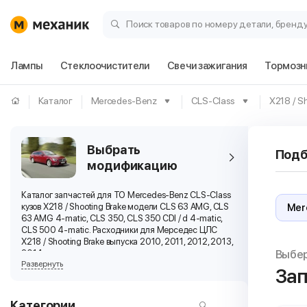
Поиск товаров по номеру детали, бренд
Лампы
Стеклоочистители
Свечи зажигания
Тормозн
Каталог
Mercedes-Benz
CLS-Class
X218 / S
Выбрать
Подб
модификацию
Каталог запчастей для ТО Mercedes-Benz CLS-Class
кузов X218 / Shooting Brake модели CLS 63 AMG, CLS
63 AMG 4-matic, CLS 350, CLS 350 CDI / d 4-matic,
CLS 500 4-matic. Расходники для Мерседес ЦЛС
X218 / Shooting Brake выпуска 2010, 2011, 2012, 2013,
Выбе
2014 г.
Развернуть
Зап
Категории