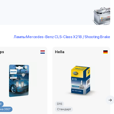
Лампы Mercedes-Benz CLS-Class X218 / Shooting Brake
ips
Hella
W
D1S
 на 360°
Стандарт