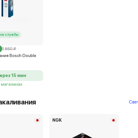
рок службы
1 860 ₽
ания Bosch Double
ерез 15 мин
8 магазинах
акаливания
Свеч
NGK