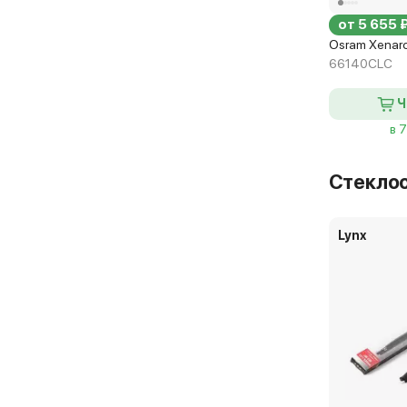
от 5 655 
Osram Xenarc
66140CLC
Ч
в 
Стекло
Lynx