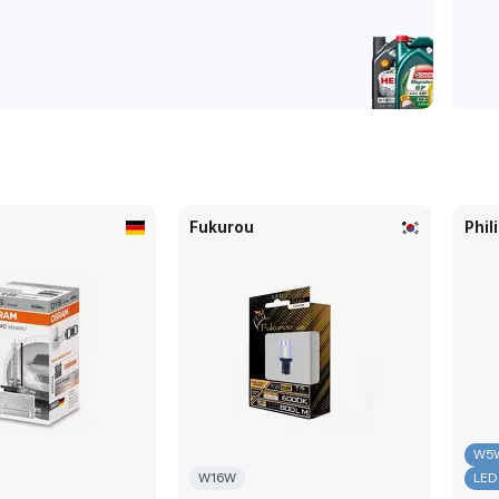
Fukurou
Phil
W5
W16W
LED