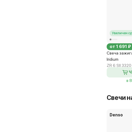
Увеличен с
от 1 691 ₽
Свеча зажиг
Iridium
ZR 6 SII 3320
Ч
в 
Свечи н
Denso