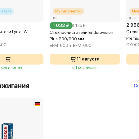
 чехле
Мультиадаптер
Мул
2 956
1 032 ₽
1 135 ₽
ители Lynx LW
Стекл
Стеклоочистители Endurovision
Premi
Plus 600/600 мм
600
GY00
EFM-600 + EFM-600
11 августа
3 магазинах
в 1 магазине
ажигания
Св