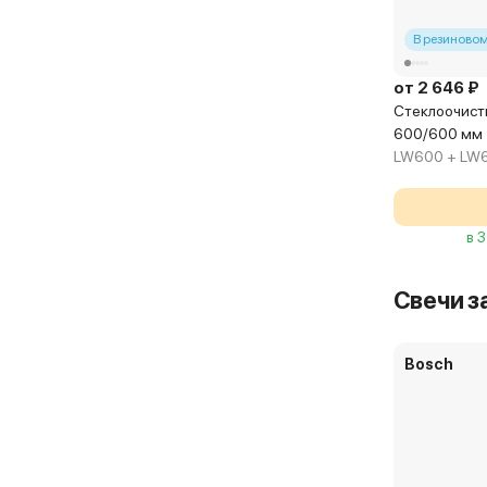
В резиновом
от 2 646 ₽
Стеклоочист
600/600 мм
LW600 + LW
в 
Свечи з
Bosch