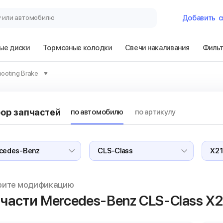
у или автомобилю
Добавить
с
ые диски
Тормозные колодки
Свечи накаливания
Филь
Гараж
hooting Brake
Mercedes-Benz 
Shooting Brake
ор запчастей
по автомобилю
по артикулу
Сбросить
рите модификацию
части Mercedes-Benz CLS-Class
X2