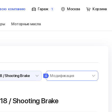
вою
компанию
Гараж
Москва
Корзина
1
тры
Моторные масла
CLS-Class X218 /
Перейти
4
18 / Shooting Brake