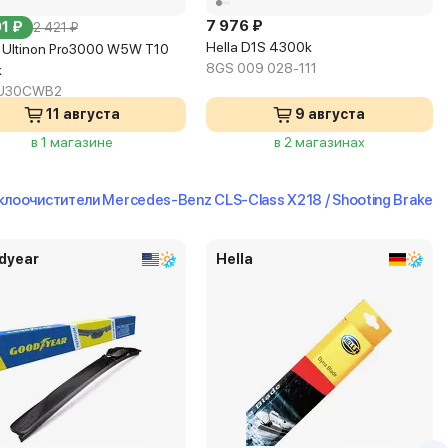
7 976 ₽
1 ₽
2 421 ₽
Hella D1S 4300k
s Ultinon Pro3000 W5W T10
8GS 009 028-111
k
1U30CWB2
11 августа
9 августа
в 1 магазине
в 2 магазинах
лоочистители Mercedes-Benz CLS-Class X218 / Shooting Brake
dyear
Hella