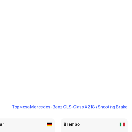
Тормоза Mercedes-Benz CLS-Class X218 / Shooting Brake
ar
Brembo