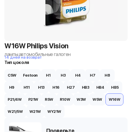
W16W Philips Vision
лампы автомобильные галоген
14 дней на возврат
Тип цоколя
C5W
Festoon
H1
H3
H4
H7
H8
H9
H11
H13
H16
H27
HB3
HB4
HB5
P21/4W
P21W
R5W
R10W
W3W
W5W
W16W
W21/5W
W21W
WY21W
Проверьте