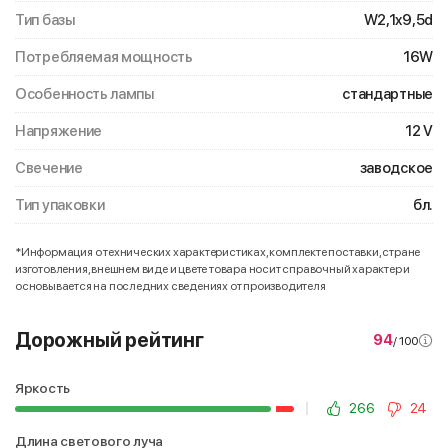
Тип базы
W2,1x9,5d
Потребляемая мощность
16W
Особенность лампы
стандартные
Напряжение
12 V
Свечение
заводское
Тип упаковки
бл.
*Информация о технических характеристиках, комплекте поставки, стране
изготовления, внешнем виде и цвете товара носит справочный характер и
основывается на последних сведениях от производителя
Дорожный рейтинг
94
/ 100
Яркость
266
24
Длина светового луча