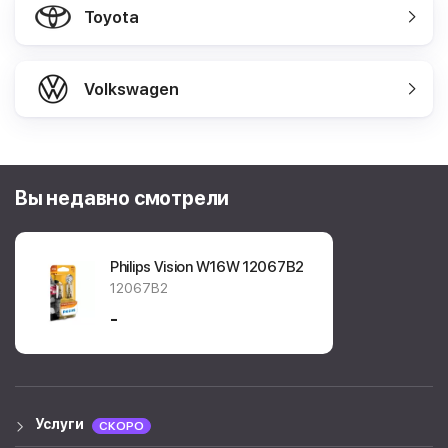
Toyota
Volkswagen
Вы недавно смотрели
Philips Vision W16W
12067B2
12067B2
-
Услуги
СКОРО