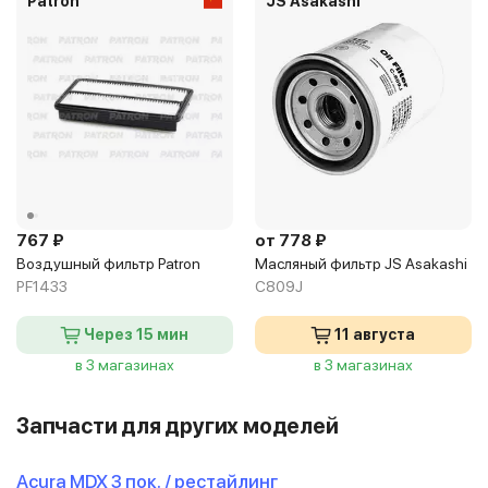
Patron
JS Asakashi
767 ₽
от 778 ₽
Воздушный фильтр Patron
Масляный фильтр JS Asakashi
PF1433
C809J
Через 15 мин
11 августа
в 3 магазинах
в 3 магазинах
Запчасти для других моделей
Acura MDX 3 пок. / рестайлинг