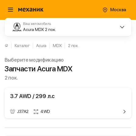
Москва
Ваш автомобиль
Acura MDX 2 пок.
Каталог
Acura
MDX
2 пок.
Выберите модификацию
Запчасти Acura MDX
2 пок.
3.7 AWD / 299 л.с
J37A2
4WD
ики
Acura MDX