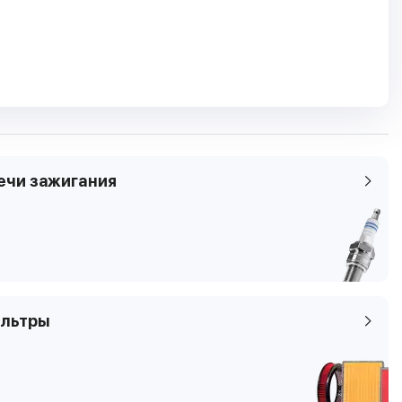
кие характеристики
ель
Acura ZDX
1 пок.
я
3.7 AWD
ечи зажигания
2011.11 -
227 кВТ / 309 л.с
ем
3664 см3
бензин
6
льтры
4
мы
SUV