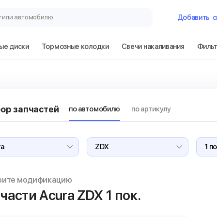
у или автомобилю
Добавить
с
ые диски
Тормозные колодки
Свечи накаливания
Филь
Гараж
Acura ZDX 1 пок
ор запчастей
по автомобилю
по артикулу
Сбросить
рите модификацию
части Acura ZDX
1 пок.