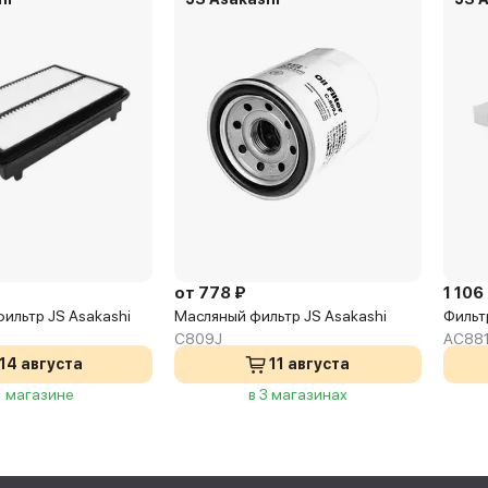
от 778 ₽
1 106
ильтр JS Asakashi
Масляный фильтр JS Asakashi
Фильт
C809J
AC88
14 августа
11 августа
1 магазине
в 3 магазинах