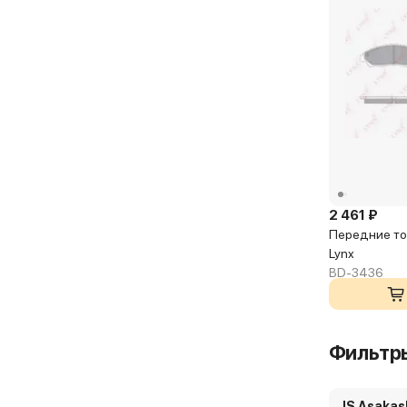
2 461 ₽
Передние то
Lynx
BD-3436
в 
Фильтр
JS Asakas