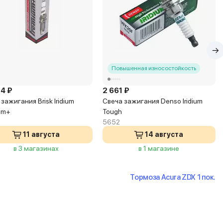
Повышенная износостойкость
64 ₽
2 661 ₽
зажигания Brisk Iridium
Свеча зажигания Denso Iridium
um+
Tough
5652
11 августа
14 августа
в 3 магазинах
в 1 магазине
Тормоза Acura ZDX 1 пок.