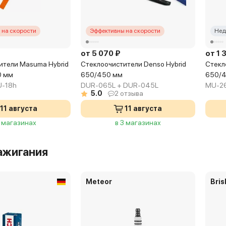
 на скорости
Эффективны на скорости
Нед
от 5 070 ₽
от 1 
ители Masuma Hybrid
Стеклоочистители Denso Hybrid
Стекл
0 мм
650/450 мм
650/
U-18h
DUR-065L + DUR-045L
MU-26
5.0
2 отзыва
11 августа
11 августа
3 магазинах
в 3 магазинах
ажигания
Meteor
Bris