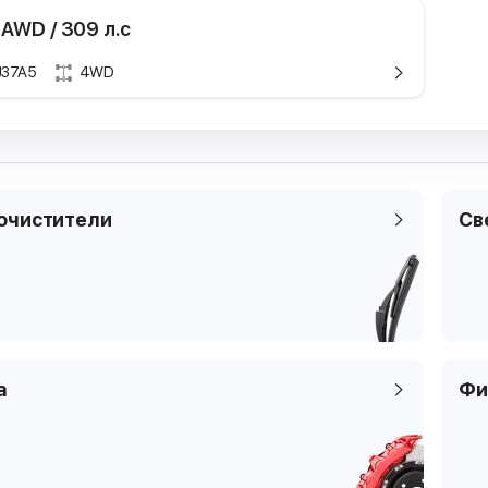
 AWD / 309 л.с
J37A5
4WD
Техничес
Марка и мод
Поколение
Модификаци
очистители
Св
Годы выпуска
Мощность
Рабочий объ
двигателя
Тип топлива
Цилиндры
а
Фи
Клапаны
Тип платфор
Код кузова