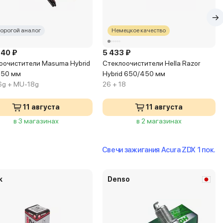
орогой аналог
Немецкое качество
340 ₽
5 433 ₽
оочистители Masuma Hybrid
Стеклоочистители Hella Razor
450 мм
Hybrid 650/450 мм
g + MU-18g
26 + 18
11 августа
11 августа
в 3 магазинах
в 2 магазинах
Свечи зажигания Acura ZDX 1 пок.
k
Denso