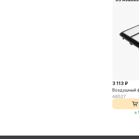
3 113 ₽
Воздушный ф
A8527
в 