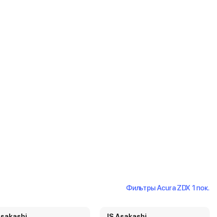
Фильтры Acura ZDX 1 пок.
Asakashi
JS Asakashi