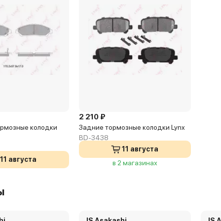
2 210 ₽
рмозные колодки
Задние тормозные колодки Lynx
BD-3438
11 августа
11 августа
в 2 магазинах
2 магазинах
ы
hi
JS Asakashi
JS 