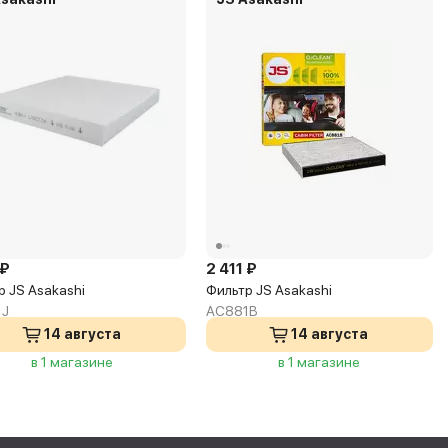
 ₽
2 411 ₽
р JS Asakashi
Фильтр JS Asakashi
1J
AC881B
14 августа
14 августа
в 1 магазине
в 1 магазине