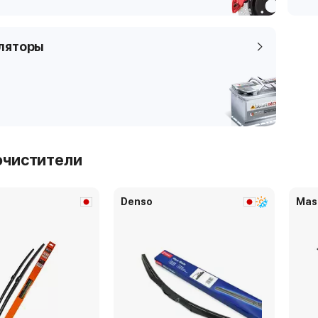
ляторы
очистители
Denso
Mas