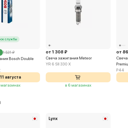
рок службы
от 1 308 ₽
от 8
1 531 ₽
Свеча зажигания Meteor
Свеча 
ания Bosch Double
YR 6 SII 330 X
Premi
P44
X
11 августа
3 магазинах
в 6 магазинах
а
Lynx