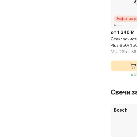
Эффективны
от 1 340 ₽
Стеклоочист
Plus 650/45
MU-26h + M
в 
Свечи з
Bosch