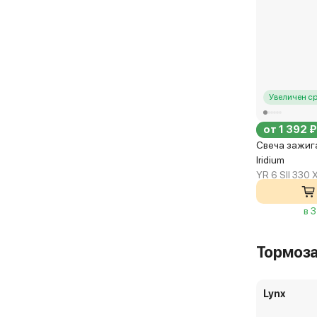
Увеличен с
от 1 392 ₽
Свеча зажиг
Iridium
YR 6 SII 330 
в 
Тормоз
Lynx