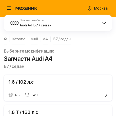
Москва
Ваш автомобиль
Audi A4 B7 / седан
Каталог
Audi
A4
B7 / седан
Выберите модификацию
Запчасти Audi A4
B7 / седан
1.6 / 102 л.с
ALZ
FWD
ики
Audi A4
1.8 T / 163 л.с