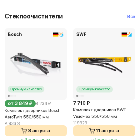
Стеклоочистители
Все
Bosch
SWF
Премиум качество
Премиум качество
7 710 ₽
от 3 849 ₽
4 234 ₽
Комплект дворников SWF
Комплект дворников Bosch
VisioFlex 550/550 мм
AeroTwin 550/550 мм
119323
A 933 S
8 августа
11 августа
в 4 магазинах
в 1 магазине