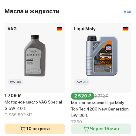
Масла и жидкости
Все
VAG
Liqui Moly
5W-40
5W-30
1 709 ₽
2 520 ₽
2 772 ₽
Моторное масло VAG Special
Моторное масло Liqui Moly
G 5W-40 1л.
Top Tec 4200 New Generation
G S55 502 M2
5W-30 1л.
7660
10 августа
Через 15 мин