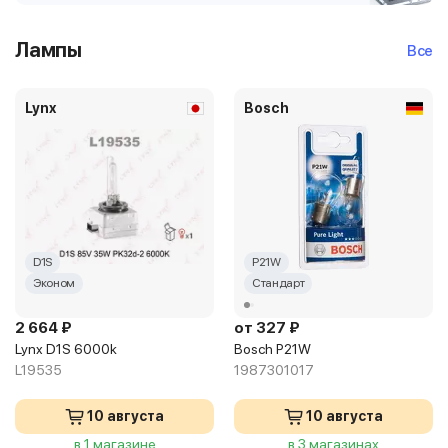
Лампы
Все
Lynx
Bosch
D1S
P21W
Эконом
Стандарт
2 664 ₽
от 327 ₽
Lynx D1S 6000k
Bosch P21W
L19535
1987301017
10 августа
10 августа
в 1 магазине
в 3 магазинах