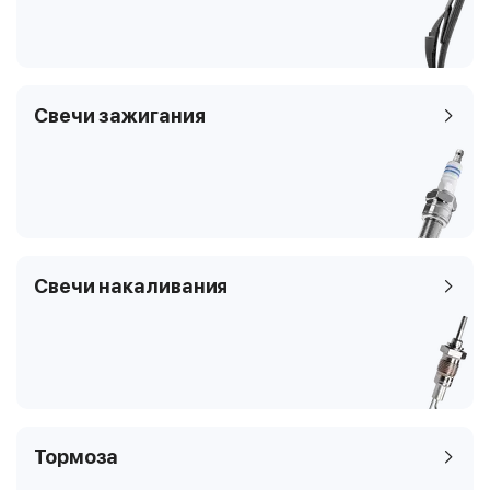
5
седан
8D2
Свечи зажигания
Свечи накаливания
Тормоза