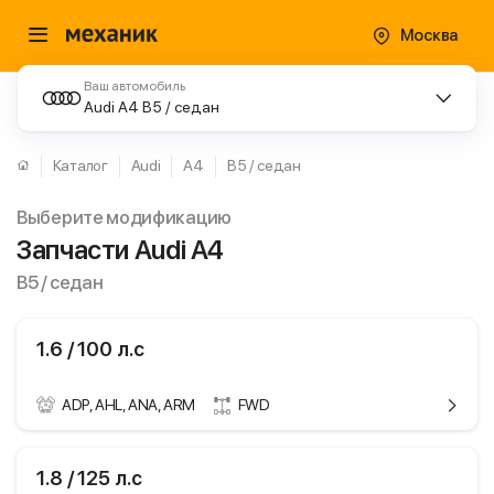
Москва
Ваш автомобиль
Audi A4 B5 / седан
Каталог
Audi
A4
B5 / седан
Выберите модификацию
Запчасти Audi A4
B5 / седан
1.6 / 100 л.с
ADP, AHL, ANA, ARM
FWD
ики
Audi A4
1.8 / 125 л.с