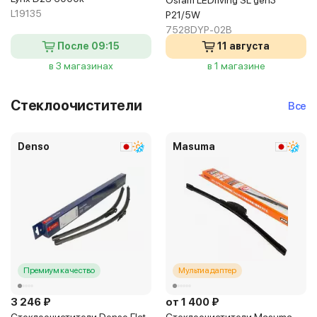
Osram LEDriving SL gen3
L19135
P21/5W
7528DYP-02B
После 09:15
11 августа
в 3 магазинах
в 1 магазине
Стеклоочистители
Все
Denso
Masuma
Премиум качество
Мультиадаптер
3 246 ₽
от 1 400 ₽