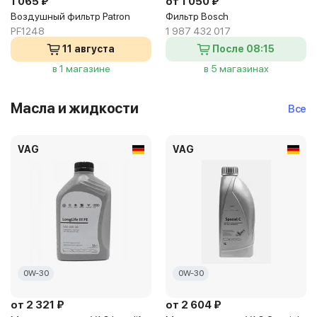
1 065 ₽
от 1 050 ₽
Воздушный фильтр Patron
Фильтр Bosch
PF1248
1 987 432 017
11 августа
После 08:15
в 1 магазине
в 5 магазинах
Масла и жидкости
Все
VAG
VAG
0W-30
0W-30
от 2 321 ₽
от 2 604 ₽