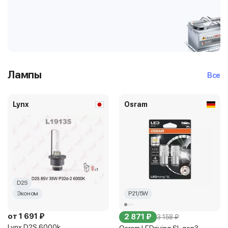
Лампы
Все
Lynx
Osram
D2S
Эконом
P21/5W
от 1 691 ₽
2 871 ₽
3 158 ₽
Lynx D2S 6000k