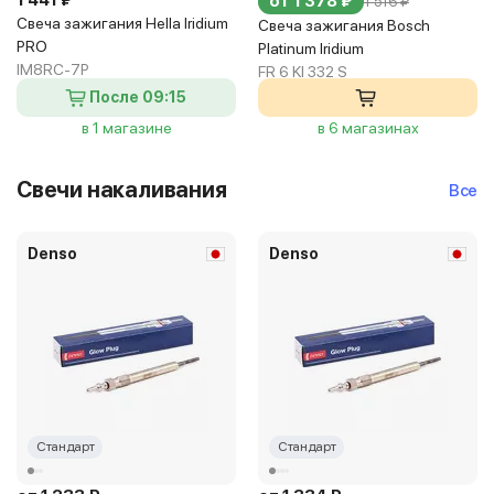
1 441 ₽
от 1 378 ₽
1 516 ₽
Свеча зажигания Hella Iridium
Свеча зажигания Bosch
PRO
Platinum Iridium
IM8RC-7P
FR 6 KI 332 S
После 09:15
в 1 магазине
в 6 магазинах
Свечи накаливания
Все
Denso
Denso
Стандарт
Стандарт