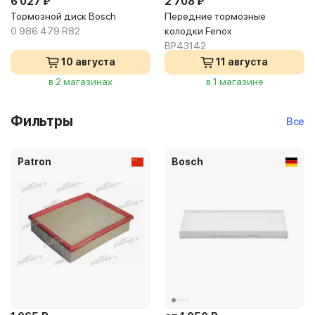
6 027 ₽
2 708 ₽
Тормозной диск Bosch
Передние тормозные
0 986 479 R82
колодки Fenox
BP43142
10 августа
11 августа
в 2 магазинах
в 1 магазине
Фильтры
Все
Patron
Bosch