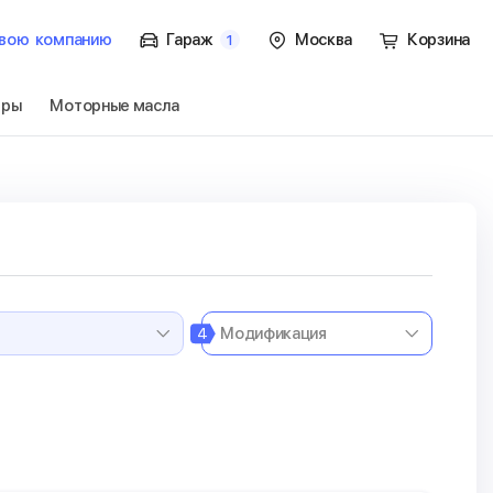
вою
компанию
Гараж
Москва
Корзина
1
тры
Моторные масла
 C7
Перейти
4