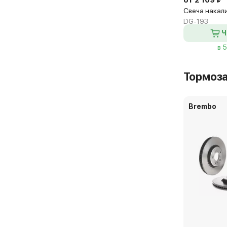
от 2 109 ₽
Свеча накал
DG-193
Ч
в 
Тормоз
Brembo