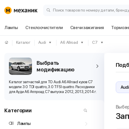
Поиск товаров по номеру детали, бренд
Лампы
Стеклоочистители
Свечи зажигания
Тормозн
Каталог
Audi
A6 Allroad
C7
Выбрать
Подб
модификацию
Каталог запчастей для ТО Audi A6 Allroad кузов C7
модели 3.0 TDI quattro, 3.0 TFSI quattro. Расходники
для Ауди А6 Аллроад C7 выпуска 2012, 2013, 2014 г.
Выбе
Категории
Зап
Лампы