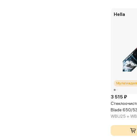
Hella
Мультиадап
3 515 ₽
Стеклоочисти
Blade 650/5
WBU25 + WB