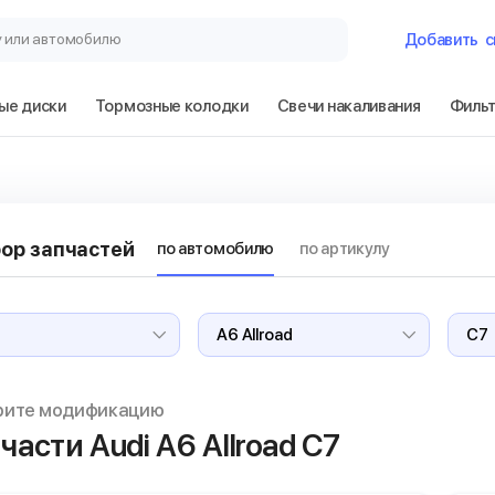
у или автомобилю
Добавить
с
ые диски
Тормозные колодки
Свечи накаливания
Филь
Гараж
Audi A6 Allroad
ор запчастей
по автомобилю
по артикулу
Сбросить
рите модификацию
части Audi A6 Allroad
C7