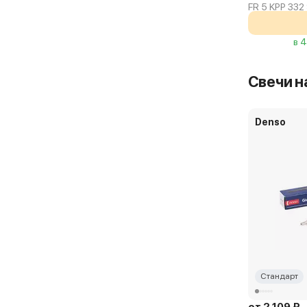
FR 5 KPP 332
в 
Свечи н
Denso
Стандарт