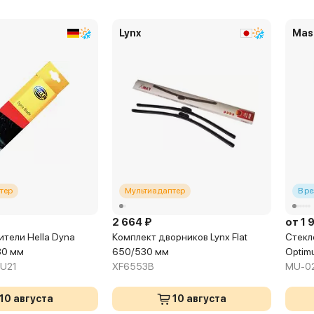
Lynx
Mas
тер
Мультиадаптер
В р
2 664 ₽
от 1 
тели Hella Dyna
Комплект дворников Lynx Flat
Стекл
30 мм
650/530 мм
Optim
U21
XF6553B
MU-02
10 августа
10 августа