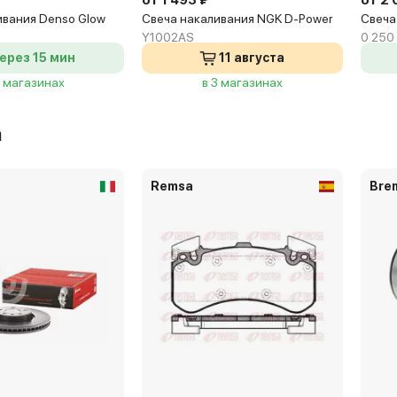
от 1 493 ₽
от 2 
ивания Denso Glow
Свеча накаливания NGK D-Power
Свеча
Y1002AS
0 250
ерез 15 мин
11 августа
5 магазинах
в 3 магазинах
а
Remsa
Bre