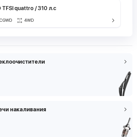
 TFSI quattro / 310 л.с
CGWD
4WD
ристики
кие характеристики
ель
 Allroad
Audi A6 Allroad
C7
я
I quattro
3.0 TDI quattro
еклоочистители
 - 2014.12
2012.01 - 2016.06
 / 310 л.с
180 кВТ / 245 л.с
ем
см3
2967 см3
н
Дизель
6
ечи накаливания
4
мы
сал
универсал
4GJ
4GH, 4GJ