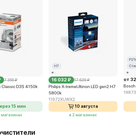
P21
H7
Ста
от 3
₽
16 032 ₽
7 355 ₽
17 635 ₽
Bosch
 Classic D3S 4150k
Philips X-tremeUltinon LED gen2 H7
19873
5800k
11972XUWX2
ерез 15 мин
10 августа
8 магазинах
в 2 магазинах
очистители