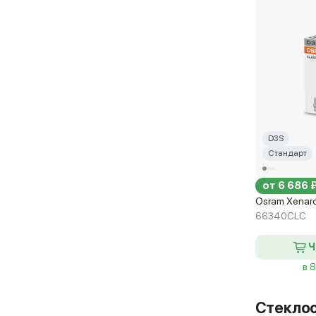
D3S
Стандарт
от 6 686 
Osram Xenarc
66340CLC
Ч
в 
Стекло