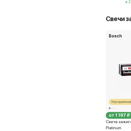
в 
Свечи з
Bosch
Улучшенное
от 1 197 ₽
Свеча зажиг
Platinum