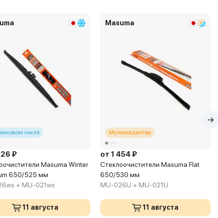
uma
Masuma
езиновом чехле
Мультиадаптер
926 ₽
от 1 454 ₽
оочистители Masuma Winter
Стеклоочистители Masuma Flat
um 650/525 мм
650/530 мм
6ws + MU-021ws
MU-026U + MU-021U
11 августа
11 августа