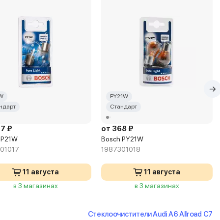
W
PY21W
ндарт
Стандарт
27 ₽
от 368 ₽
 P21W
Bosch PY21W
01017
1987301018
11 августа
11 августа
в 3 магазинах
в 3 магазинах
Стеклоочистители Audi A6 Allroad C7