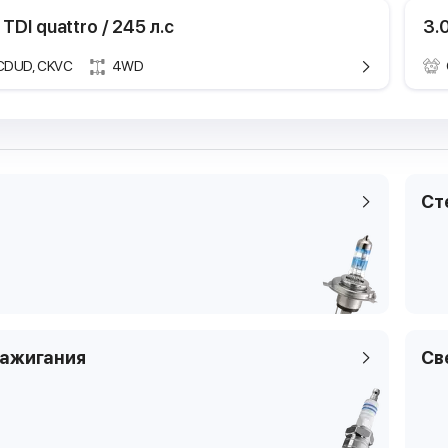
 TDI quattro / 245 л.с
3.0
CDUD, CKVC
4WD
Технические характе
Техничес
Марка и модель
Марка и мод
Audi A6
Поколение
Поколение
C7
Модификация
Модификаци
3.0 TFS
Ст
Годы выпуска
Годы выпуска
2012.01
Мощность
Мощность
228 кВТ
Рабочий объем
Рабочий объ
2995 
двигателя
двигателя
Тип топлива
Тип топлива
бензи
Цилиндры
Цилиндры
6
зажигания
Св
Клапаны
Клапаны
4
Тип платформы
Тип платфор
универ
Код кузова
Код кузова
4GH, 