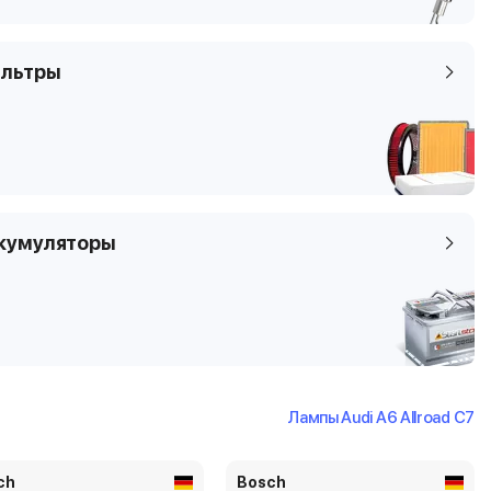
льтры
кумуляторы
Лампы Audi A6 Allroad C7
ch
Bosch