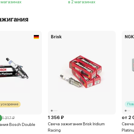
2 магазинах
в 2 магазинах
ажигания
Brisk
NGK
 ускорение
Пов
1 356 ₽
от 2 
1 317 ₽
Свеча зажигания Brisk Iridium
Свеча
ания Bosch Double
Racing
Platin