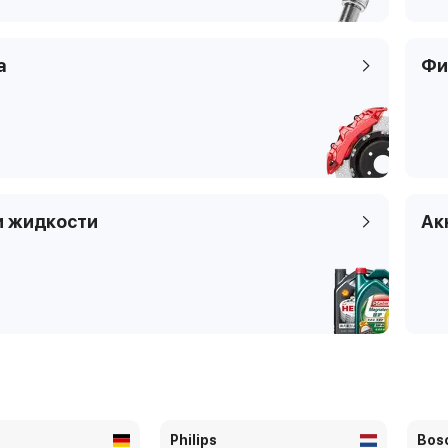
а
Фи
и жидкости
Ак
Philips
Bos