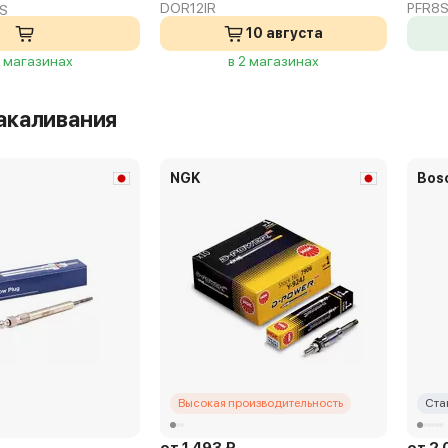
DOR12IR
PFR8
 S
10 августа
4 магазинах
в 2 магазинах
акаливания
NGK
Bos
Высокая производительность
Ста