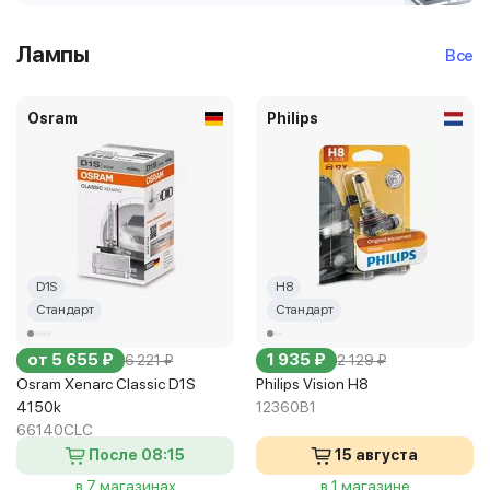
Лампы
Все
Osram
Philips
D1S
H8
Стандарт
Стандарт
от 5 655 ₽
1 935 ₽
6 221 ₽
2 129 ₽
Osram Xenarc Classic D1S
Philips Vision H8
4150k
12360B1
66140CLC
После 08:15
15 августа
в 7 магазинах
в 1 магазине