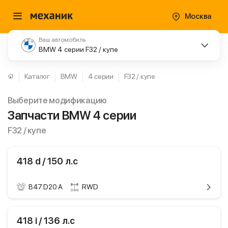
Москва
Ваш автомобиль
BMW 4 серии F32 / купе
Каталог
BMW
4 серии
F32 / купе
Выберите модификацию
Запчасти BMW 4 серии
F32 / купе
418 d / 150 л.с
B47 D20 A
RWD
ики
BMW 4 серии
418 i / 136 л.с