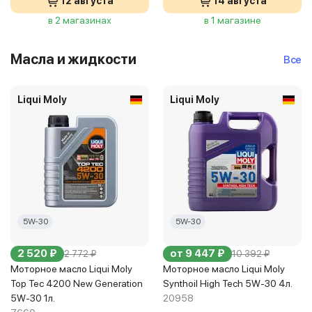
12 августа
14 августа
в 2 магазинах
в 1 магазине
Масла и жидкости
Все
Liqui Moly
Liqui Moly
5W-30
5W-30
2 520 ₽
от 9 447 ₽
2 772 ₽
10 392 ₽
Моторное масло Liqui Moly
Моторное масло Liqui Moly
Top Tec 4200 New Generation
Synthoil High Tech 5W-30 4л.
5W-30 1л.
20958