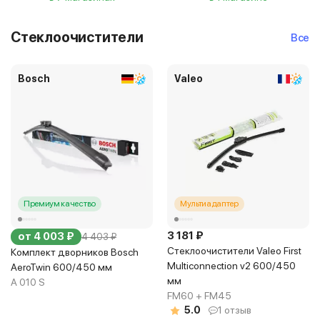
Стеклоочистители
Все
Bosch
Valeo
Премиум качество
Мультиадаптер
3 181 ₽
от 4 003 ₽
4 403 ₽
Стеклоочистители Valeo First
Комплект дворников Bosch
Multiconnection v2 600/450
AeroTwin 600/450 мм
мм
A 010 S
FM60 + FM45
5.0
1 отзыв