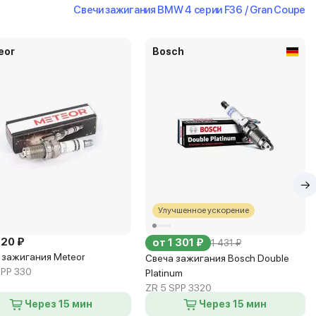
Свечи зажигания BMW 4 серии F36 / Gran Coupe
eor
Bosch
Улучшенное ускорение
220 ₽
от 1 301 ₽
1 431 ₽
 зажигания Meteor
Свеча зажигания Bosch Double
TPP 330
Platinum
ZR 5 SPP 3320
Через 15 мин
Через 15 мин