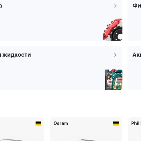
а
Фи
и жидкости
Ак
Osram
Phil