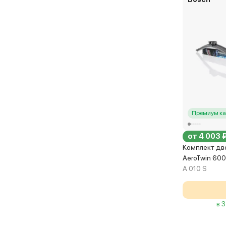
Премиум ка
от 4 003 
Комплект дв
AeroTwin 60
A 010 S
в 