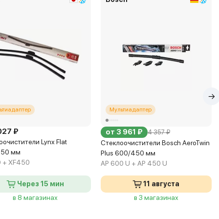
ьтиадаптер
Мультиадаптер
027 ₽
от 3 961 ₽
4 357 ₽
оочистители Lynx Flat
Стеклоочистители Bosch AeroTwin
450 мм
Plus 600/450 мм
 + XF450
AP 600 U + AP 450 U
Через 15 мин
11 августа
в 8 магазинах
в 3 магазинах