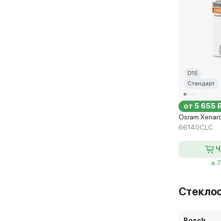
D1S
Стандарт
от 5 655 
Osram Xenarc
66140CLC
Ч
в 
Стекло
Bosch