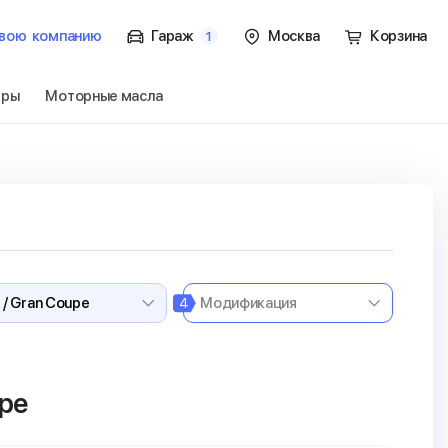
вою
компанию
Гараж
Москва
Корзина
1
тры
Моторные масла
6 / Gran Coupe
Перейти
4
upe