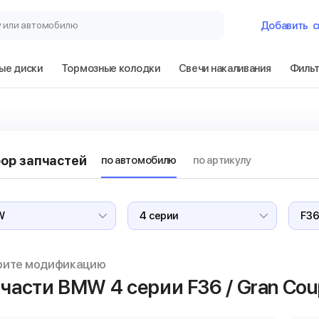
у или автомобилю
Добавить
с
ые диски
Тормозные колодки
Свечи накаливания
Филь
Гараж
BMW 4 серии F3
ор запчастей
по автомобилю
по артикулу
Сбросить
рите модификацию
части BMW 4 серии
F36 / Gran Co