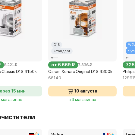
D1S
W5
Стандарт
Чут
₽
от 6 669 ₽
725
6 221 ₽
7 336 ₽
 Classic D1S 4150k
Osram Xenarc Original D1S 4300k
Philip
66140
1296
ерез 15 мин
10 августа
7 магазинах
в 3 магазинах
очистители
Valeo
Lyn