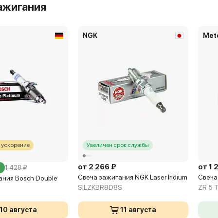
ажигания
NGK
Met
 ускорение
Увеличен срок службы
от 2 266 ₽
от 1 
1 428 ₽
Свеча зажигания NGK Laser Iridium
Свеча
ания Bosch Double
SILZKBR8D8S
ZR 5 
10 августа
11 августа