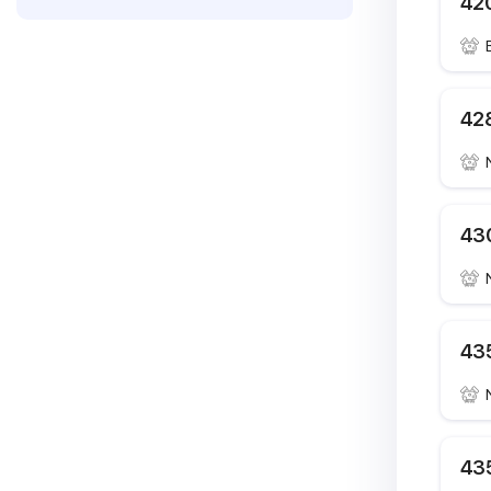
420
428
430
435
435