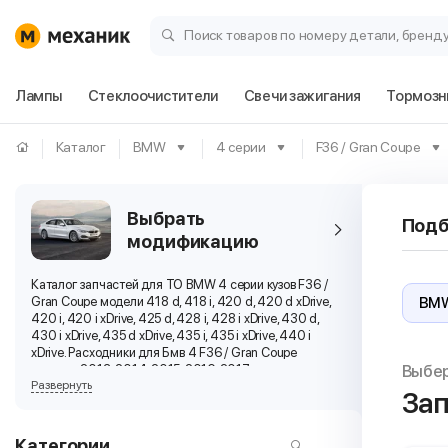
Поиск товаров по номеру детали, бренд
Лампы
Стеклоочистители
Свечи зажигания
Тормозн
Каталог
BMW
4 серии
F36 / Gran Coupe
Выбрать
Подб
модификацию
Каталог запчастей для ТО BMW 4 серии кузов F36 /
Gran Coupe модели 418 d, 418 i, 420 d, 420 d xDrive,
420 i, 420 i xDrive, 425 d, 428 i, 428 i xDrive, 430 d,
430 i xDrive, 435 d xDrive, 435 i, 435 i xDrive, 440 i
xDrive. Расходники для Бмв 4 F36 / Gran Coupe
Выбе
выпуска 2013, 2014, 2015, 2016, 2017 г.
Развернуть
Зап
Категории