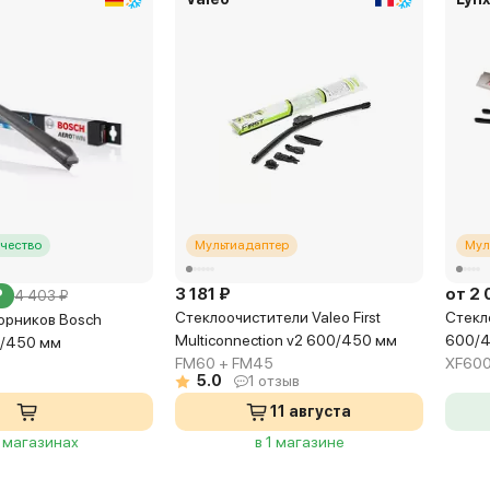
чество
Мультиадаптер
Мул
3 181 ₽
от 2 
₽
4 403 ₽
Стеклоочистители Valeo First
Стекл
орников Bosch
Multiconnection v2 600/450 мм
600/
0/450 мм
FM60 + FM45
XF600
5.0
1 отзыв
11 августа
3 магазинах
в 1 магазине