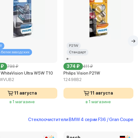
W
P21W
ь белее заводских
Стандарт
 ₽
374 ₽
798 ₽
411 ₽
s WhiteVision Ultra W5W T10
Philips Vision P21W
1WVUB2
12498B2
11 августа
11 августа
в 1 магазине
в 1 магазине
Стеклоочистители BMW 4 серии F36 / Gran Coupe
x
Bosch