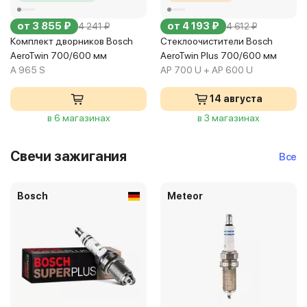
от 3 855 ₽
от 4 193 ₽
4 241 ₽
4 612 ₽
Комплект дворников Bosch
Стеклоочистители Bosch
AeroTwin 700/600 мм
AeroTwin Plus 700/600 мм
A 965 S
AP 700 U + AP 600 U
14 августа
в 6 магазинах
в 3 магазинах
Свечи зажигания
Все
Bosch
Meteor