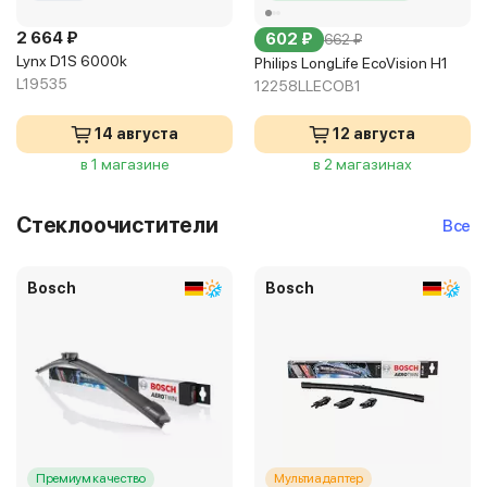
2 664 ₽
602 ₽
662 ₽
Lynx D1S 6000k
Philips LongLife EcoVision H1
L19535
12258LLECOB1
14 августа
12 августа
в 1 магазине
в 2 магазинах
Стеклоочистители
Все
Bosch
Bosch
Премиум качество
Мультиадаптер