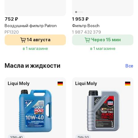
752 ₽
1 953 ₽
Воздушный фильтр Patron
Фильтр Bosch
PF1320
1 987 432 379
14 августа
Через 15 мин
в 1 магазине
в 1 магазине
Масла и жидкости
Все
Liqui Moly
Liqui Moly
10W-40
5W-30