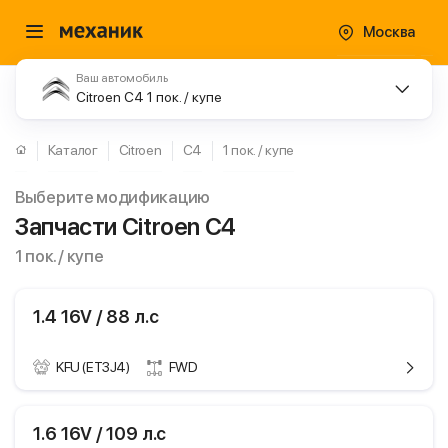
Москва
Ваш автомобиль
Citroen C4 1 пок. / купе
Каталог
Citroen
C4
1 пок. / купе
Выберите модификацию
Запчасти Citroen C4
1 пок. / купе
1.4 16V / 88 л.с
KFU (ET3J4)
FWD
ики
Citroen C4
1.6 16V / 109 л.с