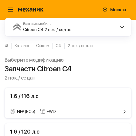
Москва
Ваш автомобиль
Citroen C4 2 пок. / седан
Каталог
Citroen
C4
2 пок. / седан
Выберите модификацию
Запчасти Citroen C4
2 пок. / седан
1.6 / 116 л.с
NFP (EC5)
FWD
ики
Citroen C4
1.6 / 120 л.с