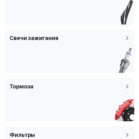
Клапаны
4
Тип платформы
седан
Код кузова
NC_, ND_
Свечи зажигания
Тормоза
Фильтры