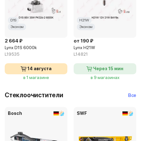
D1S
H21W
Эконом
Эконом
2 664 ₽
от 190 ₽
Lynx D1S 6000k
Lynx H21W
L19535
L14821
14 августа
Через 15 мин
в 1 магазине
в 9 магазинах
Стеклоочистители
Все
Bosch
SWF