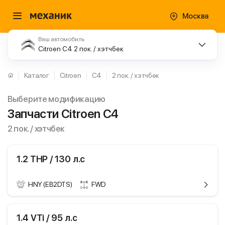
Москва
Ваш автомобиль
Citroen C4 2 пок. / хэтчбек
Каталог
Citroen
C4
2 пок. / хэтчбек
Выберите модификацию
Запчасти Citroen C4
2 пок. / хэтчбек
1.2 THP / 130 л.с
HNY (EB2DTS)
FWD
ики
Citroen C4
1.4 VTi / 95 л.с