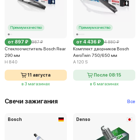
Премиум качество
Премиум качество
от 897 ₽
от 4 436 ₽
987 ₽
4 880 ₽
Стеклоочиститель Bosch Rear
Комплект дворников Bosch
290 мм
AeroTwin 750/650 мм
H 840
A 120 S
11 августа
После 08:15
в 3 магазинах
в 6 магазинах
Свечи зажигания
Все
Bosch
Denso