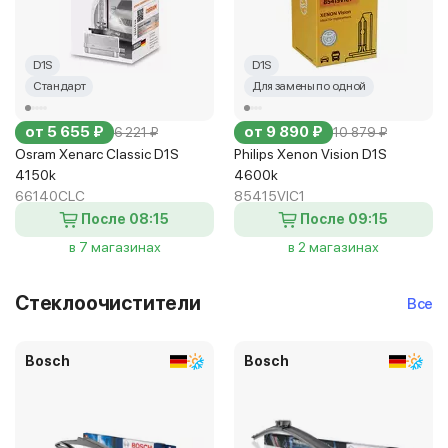
D1S
D1S
Стандарт
Для замены по одной
от 5 655 ₽
от 9 890 ₽
6 221 ₽
10 879 ₽
Osram Xenarc Classic D1S
Philips Xenon Vision D1S
4150k
4600k
66140CLC
85415VIC1
После 08:15
После 09:15
в 7 магазинах
в 2 магазинах
Стеклоочистители
Все
Bosch
Bosch