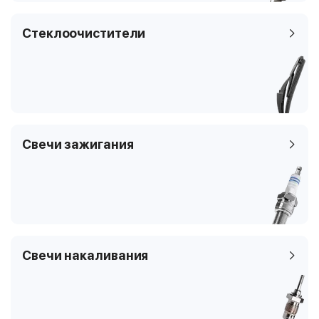
Клапаны
4
5461 см3
Тип платформы
универсал
Стеклоочистители
бензин
Код кузова
212.277, S212
8
4
универсал
212.292, S212
Свечи зажигания
Свечи накаливания