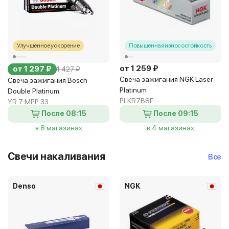
Улучшенное ускорение
Повышенная износостойкость
от 1 259 ₽
от 1 297 ₽
1 427 ₽
Свеча зажигания NGK Laser
Свеча зажигания Bosch
Platinum
Double Platinum
PLKR7B8E
YR 7 MPP 33
После 08:15
После 09:15
в 8 магазинах
в 4 магазинах
Свечи накаливания
Все
Denso
NGK