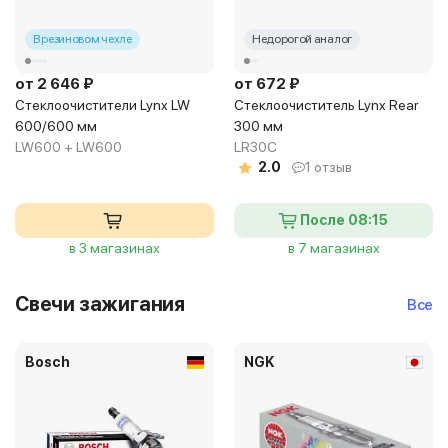
В резиновом чехле
Недорогой аналог
от 2 646 ₽
от 672 ₽
Стеклоочистители Lynx LW
Стеклоочиститель Lynx Rear
600/600 мм
300 мм
LW600 + LW600
LR30C
2.0
1 отзыв
После 08:15
в 3 магазинах
в 7 магазинах
Свечи зажигания
Все
Bosch
NGK