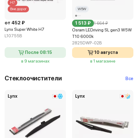
H7
Вне дорог
W5W
от 452 ₽
1 513 ₽
1 664 ₽
Lynx Super White H7
Osram LEDriving SL gen3 W5W
L10755B
T10 6000k
2825DWP-02B
После 08:15
10 августа
в 9 магазинах
в 1 магазине
Стеклоочистители
Все
Lynx
Lynx