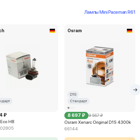
Лампы Mini Paceman R61
ch
Osram
D1S
ндарт
Стандарт
4 ₽
8 697 ₽
9 567 ₽
 Eco H8
Osram Xenarc Original D1S 4300k
302805
66144