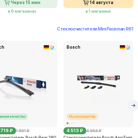
Через 15 мин
14 августа
в 6 магазинах
в 1 магазине
Стеклоочистители Mini Paceman R61
ch
Bosch
миум качество
Мультиадаптер
 719 ₽
4 513 ₽
1 891 ₽
4 964 ₽
оочиститель Bosch Rear 280
Стеклоочистители Bosch AeroTwin