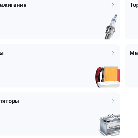
зажигания
То
Цилиндры
4
Клапаны
4
Тип платформы
купе
Код кузова
R61
ры
Ма
ляторы