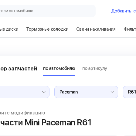
у или автомобилю
Добавить
с
ые диски
Тормозные колодки
Свечи накаливания
Филь
Гараж
Mini Paceman R
ор запчастей
по автомобилю
по артикулу
Сбросить
рите модификацию
части Mini Paceman
R61