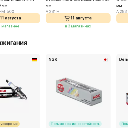
0 мм
мм
мм
EFM-500
A 281 H
A 283
11 августа
11 августа
1 магазине
в 3 магазинах
ажигания
NGK
Den
 ускорение
Повышенная износостойкость
Пов