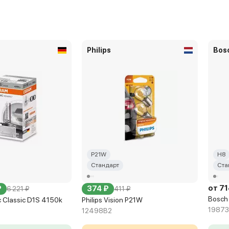
Philips
Bos
P21W
H8
Стандарт
Ста
от 71
₽
374 ₽
6 221 ₽
411 ₽
Bosch
 Classic D1S 4150k
Philips Vision P21W
1987
12498B2