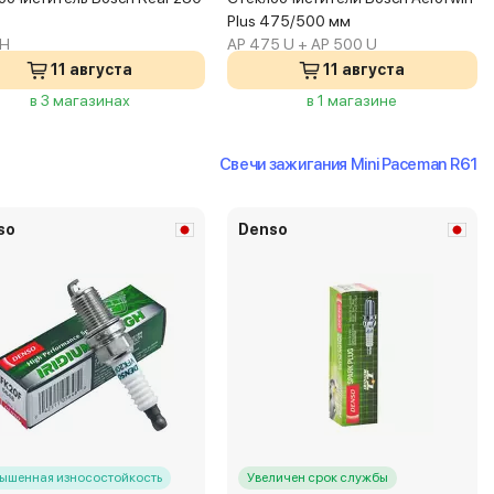
Plus 475/500 мм
 H
AP 475 U + AP 500 U
11 августа
11 августа
в 3 магазинах
в 1 магазине
Свечи зажигания Mini Paceman R61
so
Denso
ышенная износостойкость
Увеличен срок службы