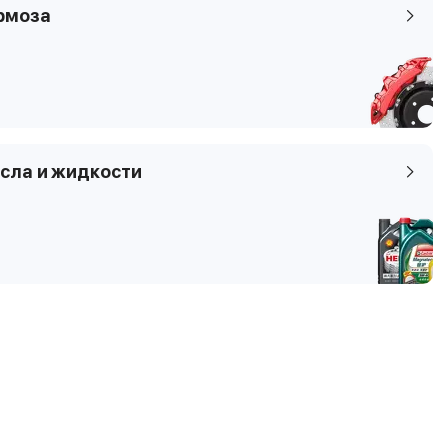
рмоза
сла и жидкости