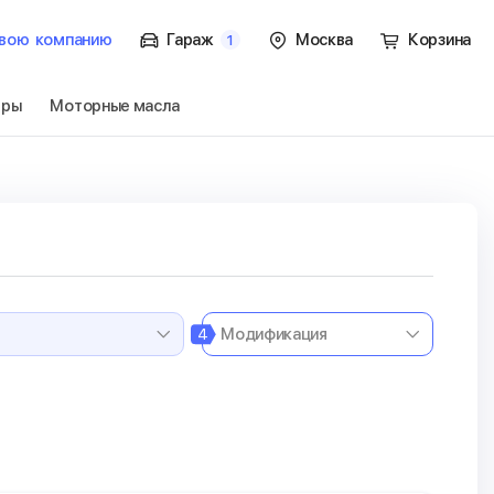
вою
компанию
Гараж
Москва
Корзина
1
тры
Моторные масла
61
Перейти
4