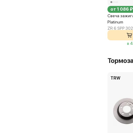
от 1 086 ₽
Свеча зажиг
Platinum
ZR 6 SPP 302
в 
Тормоз
TRW