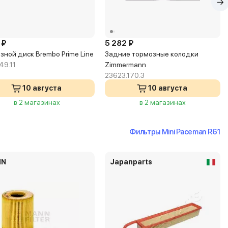
 ₽
5 282 ₽
зной диск Brembo Prime Line
Задние тормозные колодки
49.11
Zimmermann
23623.170.3
10 августа
10 августа
в 2 магазинах
в 2 магазинах
Фильтры Mini Paceman R61
NN
Japanparts