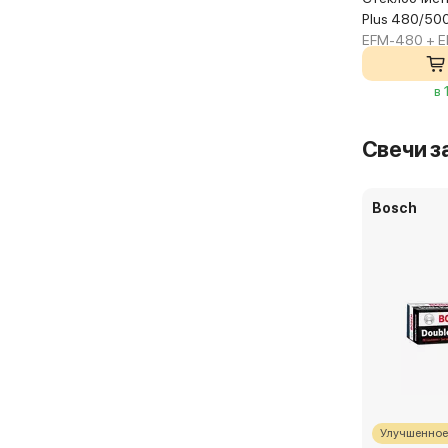
Plus 480/50
EFM-480 + 
в 
Свечи з
Bosch
Улучшенное