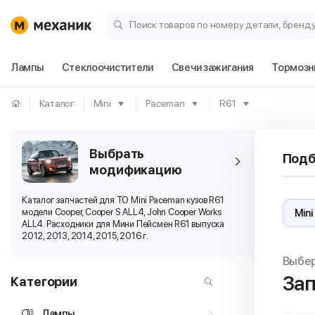
Поиск товаров по номеру детали, бренд
Лампы
Стеклоочистители
Свечи зажигания
Тормозн
Каталог
Mini
Paceman
R61
Выбрать
Подб
модификацию
Каталог запчастей для ТО Mini Paceman кузов R61
модели Cooper, Cooper S ALL4, John Cooper Works
ALL4. Расходники для Мини Пейсмен R61 выпуска
2012, 2013, 2014, 2015, 2016 г.
Выбе
Зап
Категории
Лампы