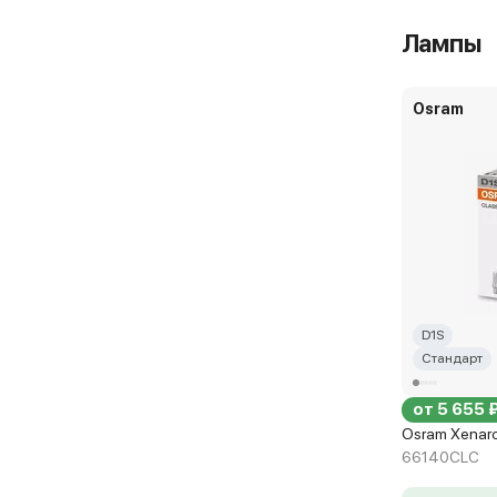
Лампы
Osram
D1S
Стандарт
от 5 655 
Osram Xenarc
66140CLC