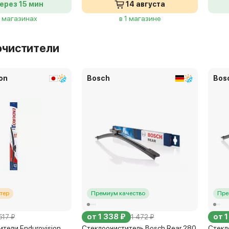
ерез 15 мин
14 августа
7 магазинах
в 1 магазине
очистители
on
Bosch
Bos
тер
Премиум качество
Пре
от 1 338 ₽
от 1
517 ₽
1 472 ₽
тели Endurovision
Стеклоочиститель Bosch Rear 280
Стекл