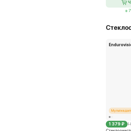
Ч
в 
Стекло
Endurovisi
Мультиадап
1 379 ₽
1 
Стеклоочисти