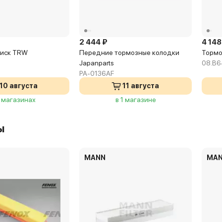
2 444 ₽
4 148
диск TRW
Передние тормозные колодки
Тормо
Japanparts
08.B6
PA-0136AF
10 августа
11 августа
2 магазинах
в 1 магазине
ы
MANN
MA