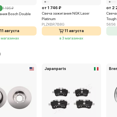
от 1 746 ₽
от 2 
1 195 ₽
Свеча зажигания NGK Laser
Свеча
ания Bosch Double
Platinum
Tough
PLZKBR7B8G
5656
11 августа
11 августа
4 магазинах
в 3 магазинах
а
Japanparts
Bre