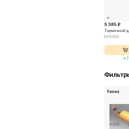
5 385 ₽
Тормозной 
DF6353
в 
Фильтр
Fenox