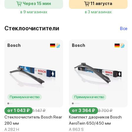
Через 15 мин
11 августа
в 9 магазинах
в 3 магазинах
Стеклоочистители
Все
Bosch
Bosch
Премиум качество
Премиум качество
от 1 043 ₽
от 3 364 ₽
1 147 ₽
3 700 ₽
Стеклоочиститель Bosch Rear
Комплект дворников Bosch
280 мм
AeroTwin 650/450 мм
A 282 H
A 863 S