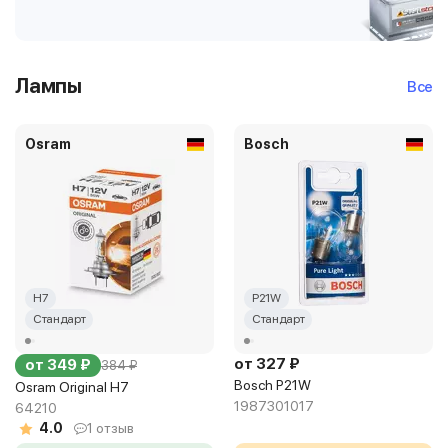
Лампы
Все
Osram
Bosch
H7
P21W
Стандарт
Стандарт
от 327 ₽
от 349 ₽
384 ₽
Bosch P21W
Osram Original H7
1987301017
64210
4.0
1 отзыв