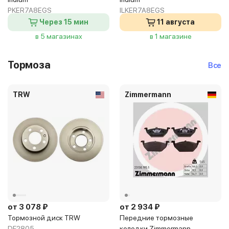
PKER7A8EGS
ILKER7A8EGS
Через 15 мин
11 августа
в 5 магазинах
в 1 магазине
Тормоза
Все
TRW
Zimmermann
от 3 078 ₽
от 2 934 ₽
Тормозной диск TRW
Передние тормозные
DF2805
колодки Zimmermann