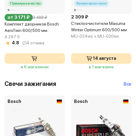
Премиум качество
В резиновом чехле
2 309 ₽
от 3 171 ₽
3 488 ₽
Стеклоочистители Masuma
Комплект дворников Bosch
Winter Optimum 600/500 мм
AeroTwin 600/500 мм
MU-024ws + MU-020ws
A 297 S
4.8
4 отзыва
14 августа
в 6 магазинах
в 1 магазине
Свечи зажигания
Все
Bosch
Bosch