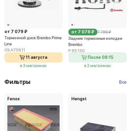
от 7 079 ₽
от 7 078 ₽
7 786 ₽
Тормозной диск Brembo Prime
Задние тормозные колодки
Line
Brembo
09.A758.11
P 85 150
11 августа
После 08:15
в 3 магазинах
в 2 магазинах
Фильтры
Все
Fenox
Hengst