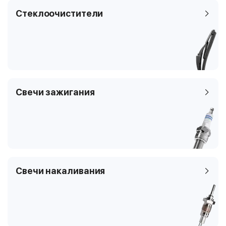
Тип топлива
бензин
Стеклоочистители
8T3
Цилиндры
8
Клапаны
4
Тип платформы
купе
Код кузова
8T3
Свечи зажигания
Свечи накаливания