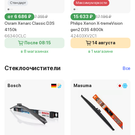
Стандарт
Максимум яркости
от 6 686 ₽
15 633 ₽
7 355 ₽
17 196 ₽
Osram Xenarc Classic D3S
Philips Xenon X-tremeVision
4150k
gen2 D3S 4800k
66340CLC
42403XV2C1
После 08:15
14 августа
в 8 магазинах
в 1 магазине
Стеклоочистители
Все
Bosch
Masuma