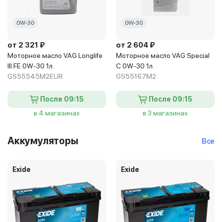
0W-30
0W-30
от 2 321 ₽
от 2 604 ₽
Моторное масло VAG Longlife
Моторное масло VAG Special
III FE 0W-30 1л.
C 0W-30 1л.
GS55545M2EUR
GS55167M2
После 09:15
После 09:15
в 4 магазинах
в 3 магазинах
Аккумуляторы
Все
Exide
Exide