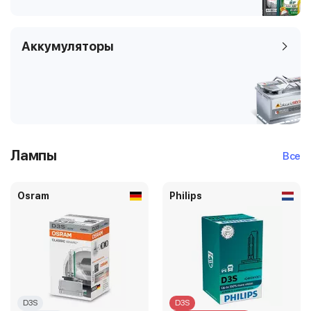
Аккумуляторы
Лампы
Все
Osram
Philips
D3S
D3S