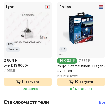
Lynx
Philips
D1S
Эконом
H7
2 664 ₽
16 032 ₽
17 635 ₽
Lynx D1S 6000k
Philips X-tremeUltinon LED gen2
L19535
H7 5800k
11972XUWX2
11 августа
10 августа
в 1 магазине
в 2 магазинах
Стеклоочистители
Все