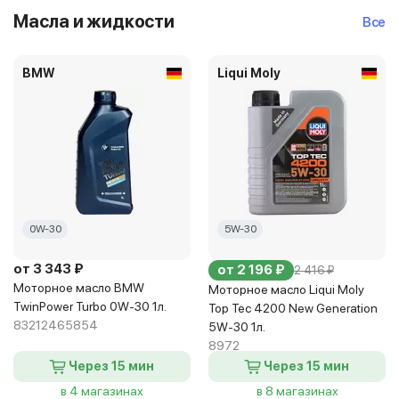
Масла и жидкости
Все
BMW
Liqui Moly
0W-30
5W-30
от 3 343 ₽
от 2 196 ₽
2 416 ₽
Моторное масло BMW
Моторное масло Liqui Moly
TwinPower Turbo 0W-30 1л.
Top Tec 4200 New Generation
83212465854
5W-30 1л.
8972
Через 15 мин
Через 15 мин
в 4 магазинах
в 8 магазинах