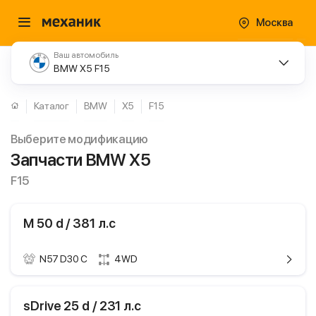
Москва
Ваш автомобиль
BMW X5 F15
Каталог
BMW
X5
F15
Выберите модификацию
Запчасти BMW X5
F15
M 50 d / 381 л.с
N57 D30 C
4WD
ики
BMW X5
sDrive 25 d / 231 л.с