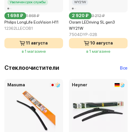
Увеличен срок службы
WY21W
1 698 ₽
2 920 ₽
1 868 ₽
3 212 ₽
Philips LongLife EcoVision H11
Osram LEDriving SL gen3
12362LLECOB1
WY21W
7504DYP-02B
11 августа
10 августа
в 1 магазине
в 1 магазине
Стеклоочистители
Все
Masuma
Heyner