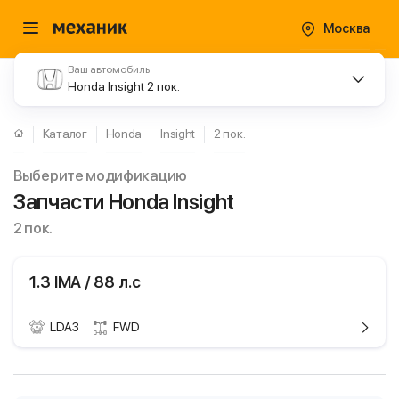
Москва
Ваш автомобиль
Honda Insight 2 пок.
Каталог
Honda
Insight
2 пок.
Выберите модификацию
Запчасти Honda Insight
2 пок.
1.3 IMA / 88 л.с
LDA3
FWD
ики
Honda Insight