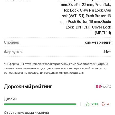
mm, Side Pin 22 mm, Pinch Tab,
Top Lock, Claw, Pin Lock, Cap
Lock (VATL5.1), Push Button 16
mm, Push Button 19 mm, Guide
Lock (DNTL1.1), Cover Lock
(MBTL1.1)
Спойлер
симметричный
Форсунка
Нет
*Информация о технических характеристиках, комплекте поставки, стране
изготовления, внешнем виде и цвете товара носит справочный характер и
основывается на последних сведениях от производителя
Дорожный рейтинг
98
/ 100
Дизайн
280
4
Отсутствие шума и скрипа