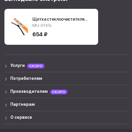
Щетка стеклоочистителя
Masuma Silicone
MU-014Si
MU014Si
654 ₽
Услуги
СКОРО
Потребителям
Производителям
СКОРО
Партнерам
О сервисе