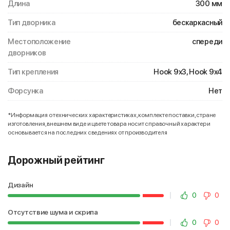
Длина
300 мм
Тип дворника
бескаркасный
Местоположение
спереди
дворников
Тип крепления
Hook 9x3, Hook 9x4
Форсунка
Нет
*Информация о технических характеристиках, комплекте поставки, стране
изготовления, внешнем виде и цвете товара носит справочный характер и
основывается на последних сведениях от производителя
Дорожный рейтинг
Дизайн
0
0
Отсутствие шума и скрипа
0
0