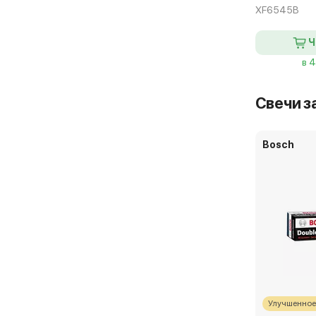
XF6545B
Ч
в 
Свечи з
Bosch
Улучшенное