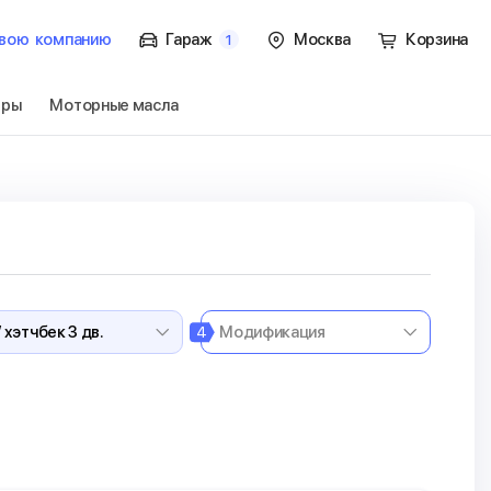
вою
компанию
Гараж
Москва
Корзина
1
тры
Моторные масла
чбек 3 дв.
Перейти
4