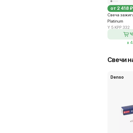
от 2 418 ₽
Свеча зажиг
Platinum
Y 5 KPP 332
Ч
в 
Свечи н
Denso