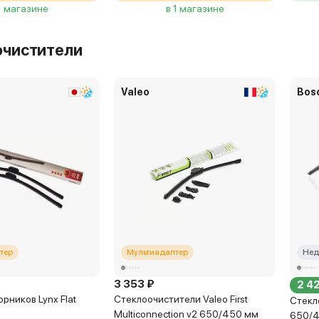
1 магазине
в 1 магазине
очистители
Valeo
Bos
тер
Мультиадаптер
Нед
3 353 ₽
2 4
рников Lynx Flat
Стеклоочистители Valeo First
Стекл
Multiconnection v2 650/450 мм
650/