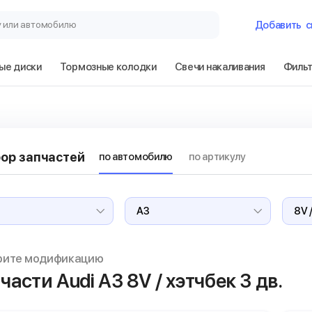
у или автомобилю
Добавить
с
ые диски
Тормозные колодки
Свечи накаливания
Филь
Гараж
Audi A3 8V / хэт
ор запчастей
по автомобилю
по артикулу
Сбросить
рите модификацию
части Audi A3
8V / хэтчбек 3 дв.