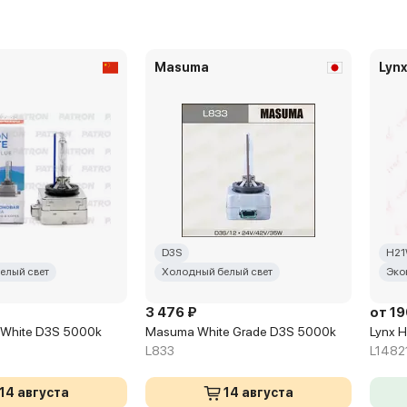
Masuma
Lyn
D3S
H2
елый свет
Холодный белый свет
Эко
3 476 ₽
от 19
 White D3S 5000k
Masuma White Grade D3S 5000k
Lynx 
0
L833
L1482
14 августа
14 августа