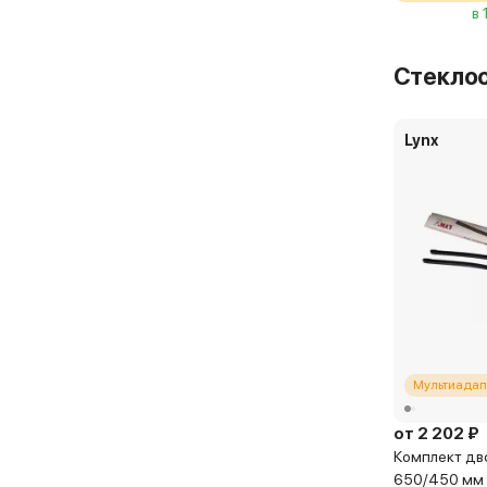
в 
Стекло
Lynx
Мультиадап
от 2 202 ₽
Комплект дво
650/450 мм