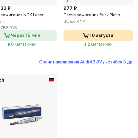
932 ₽
977 ₽
 зажигания NGK Laser
Свеча зажигания Brisk Platin
um
BOEX14YP
R7B8EGS
Через 15 мин
10 августа
в 6 магазинах
в 2 магазинах
Свечи накаливания Audi A3 8V / хэтчбек 3 дв.
ch