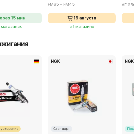
FM65 + FM45
AE 65
ерез 15 мин
15 августа
4 магазинах
в 1 магазине
ажигания
NGK
NGK
 ускорение
Стандарт
Пов