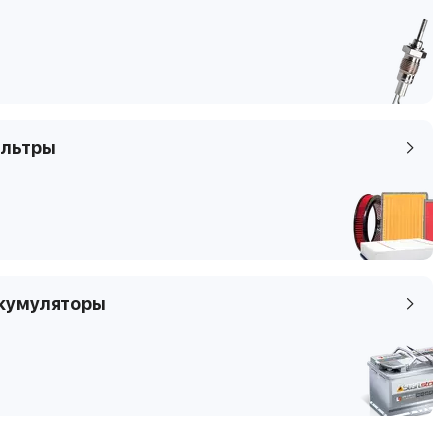
4
мы
Наклонная задняя
часть
8V1, 8VK
льтры
кумуляторы