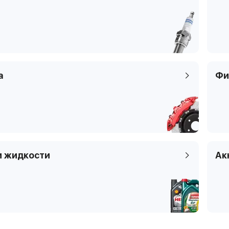
Клапаны
Тип платфор
Код кузова
а
Фи
и жидкости
Ак