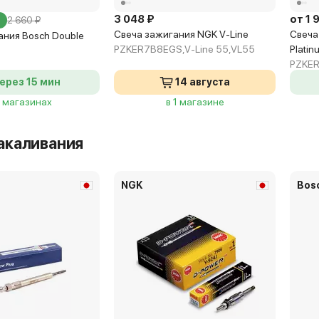
3 048 ₽
от 1 
2 660 ₽
Свеча зажигания NGK V-Line
Свеча
ания Bosch Double
PZKER7B8EGS,V-Line 55,VL55
Platin
PZKE
ерез 15 мин
14 августа
4 магазинах
в 1 магазине
акаливания
NGK
Bos