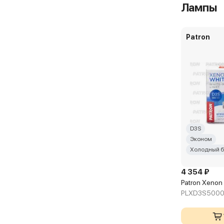
Лампы
Patron
D3S
Эконом
Холодный б
4 354 ₽
Patron Xenon
PLXD3S500