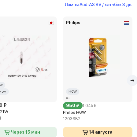
Лампы Audi A3 8V / хэтчбек 3 дв.
x
Philips
1W
ном
H6W
0 ₽
950 ₽
1 045 ₽
H21W
Philips H6W
1
12036B2
Через 15 мин
14 августа